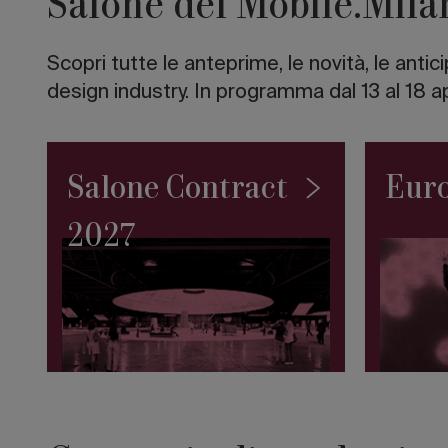
Salone del Mobile.Mila
italiano
I
10
Scopri tutte le anteprime, le novità, le anti
grattacieli
più
design industry. In programma dal 13 al 18 a
alti
del
mondo
Road
Salone Contract
Euro
to
Salone
2027
2027:
la
Collezione
Permanente
del
SaloneSatellite
debutta
a
Giacarta
Architetture
sull’acqua: