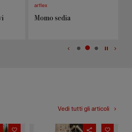
arflex
B
vi
Momo sedia
O
Vedi tutti gli articoli