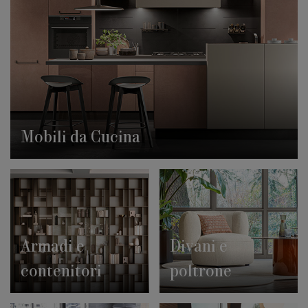
Mobili da Cucina
Armadi e
Divani e
contenitori
poltrone