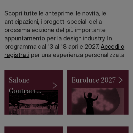
italiano
I
Scopri tutte le anteprime, le novità, le
10
grattacieli
anticipazioni, i progetti speciali della
più
prossima edizione del più importante
alti
appuntamento per la design industry. In
del
mondo
programma dal 13 al 18 aprile 2027.
Accedi o
Road
registrati
per una esperienza personalizzata
to
Salone
2027:
la
Salone
Euroluce 2027
Collezione
Permanente
Contract
del
SaloneSatellite
2027
debutta
a
Giacarta
Architetture
sull’acqua: