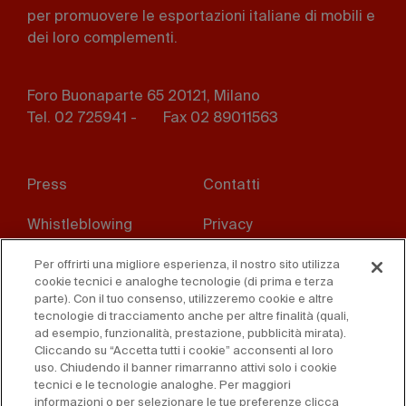
per promuovere le esportazioni italiane di mobili e
dei loro complementi.
Foro Buonaparte 65 20121, Milano
Tel. 02 725941 -
Fax 02 89011563
Footer
Press
Contatti
menu
Whistleblowing
Privacy
Disclaimer
D. Lgs. 231/01
Per offrirti una migliore esperienza, il nostro sito utilizza
cookie tecnici e analoghe tecnologie (di prima e terza
parte). Con il tuo consenso, utilizzeremo cookie e altre
Cookies
Condizioni di vendita
tecnologie di tracciamento anche per altre finalità (quali,
ad esempio, funzionalità, prestazione, pubblicità mirata).
Dichiarazione di
Cliccando su “Accetta tutti i cookie” acconsenti al loro
accessibilità
uso. Chiudendo il banner rimarranno attivi solo i cookie
tecnici e le tecnologie analoghe. Per maggiori
informazioni o per selezionare le tue preferenze clicca