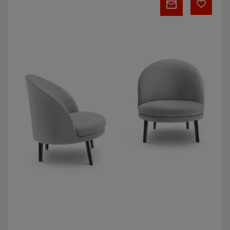
&
Jim