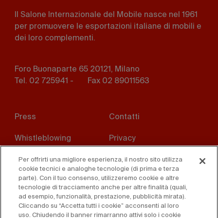
Il Salone Internazionale del Mobile nasce nel 1961
per promuovere le esportazioni italiane di mobili e
dei loro complementi.
Foro Buonaparte 65 20121, Milano
Tel. 02 725941 -
Fax 02 89011563
Footer
Press
Contatti
menu
Whistleblowing
Privacy
Disclaimer
D. Lgs. 231/01
Per offrirti una migliore esperienza, il nostro sito utilizza
cookie tecnici e analoghe tecnologie (di prima e terza
parte). Con il tuo consenso, utilizzeremo cookie e altre
Cookies
Condizioni di vendita
tecnologie di tracciamento anche per altre finalità (quali,
ad esempio, funzionalità, prestazione, pubblicità mirata).
Dichiarazione di
Cliccando su “Accetta tutti i cookie” acconsenti al loro
accessibilità
uso. Chiudendo il banner rimarranno attivi solo i cookie