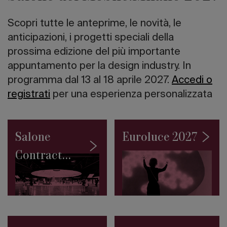
italiano
I
Scopri tutte le anteprime, le novità, le
10
grattacieli
anticipazioni, i progetti speciali della
più
prossima edizione del più importante
alti
appuntamento per la design industry. In
del
mondo
programma dal 13 al 18 aprile 2027.
Accedi o
Road
registrati
per una esperienza personalizzata
to
Salone
2027:
la
Salone
Euroluce 2027
Collezione
Permanente
Contract
del
SaloneSatellite
2027
debutta
a
Giacarta
Architetture
sull’acqua: