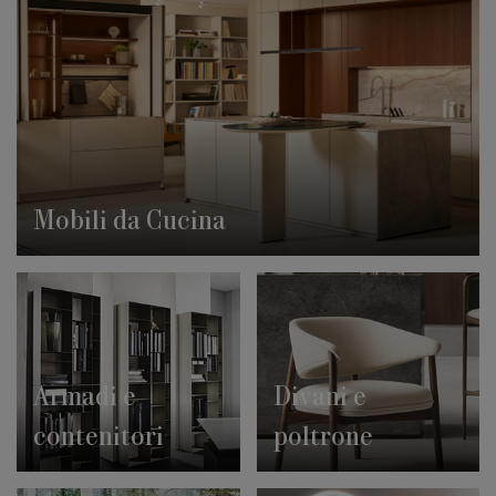
Mobili da Cucina
Armadi e
Divani e
contenitori
poltrone