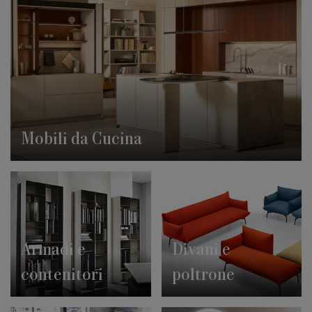
Mobili da Cucina
Armadi e
Divani e
contenitori
poltrone