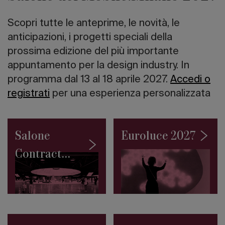
italiano
I
Scopri tutte le anteprime, le novità, le
10
grattacieli
anticipazioni, i progetti speciali della
più
prossima edizione del più importante
alti
appuntamento per la design industry. In
del
mondo
programma dal 13 al 18 aprile 2027.
Accedi o
Road
registrati
per una esperienza personalizzata
to
Salone
2027:
la
Salone
Euroluce 2027
Collezione
Permanente
Contract
del
SaloneSatellite
2027
debutta
a
Giacarta
Architetture
sull’acqua: