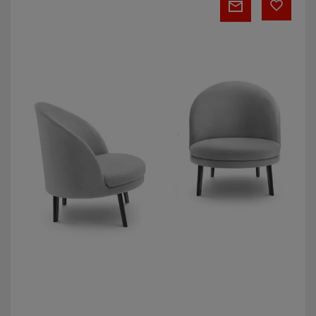
&
Jim