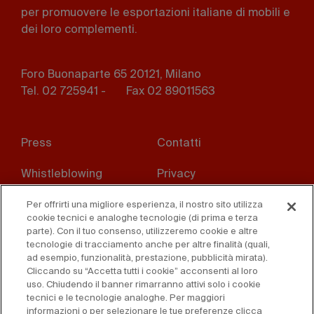
per promuovere le esportazioni italiane di mobili e
dei loro complementi.
Foro Buonaparte 65 20121, Milano
Tel. 02 725941 -
Fax 02 89011563
Footer
Press
Contatti
menu
Whistleblowing
Privacy
Disclaimer
D. Lgs. 231/01
Per offrirti una migliore esperienza, il nostro sito utilizza
cookie tecnici e analoghe tecnologie (di prima e terza
parte). Con il tuo consenso, utilizzeremo cookie e altre
Cookies
Condizioni di vendita
tecnologie di tracciamento anche per altre finalità (quali,
ad esempio, funzionalità, prestazione, pubblicità mirata).
Dichiarazione di
Cliccando su “Accetta tutti i cookie” acconsenti al loro
accessibilità
uso. Chiudendo il banner rimarranno attivi solo i cookie
tecnici e le tecnologie analoghe. Per maggiori
informazioni o per selezionare le tue preferenze clicca