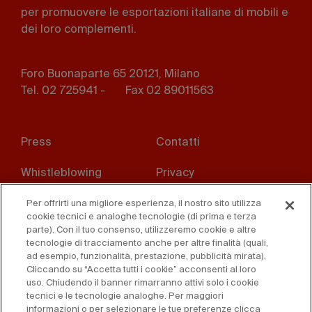
per promuovere le esportazioni italiane di mobili e
dei loro complementi.
Foro Buonaparte 65 20121, Milano
Tel. 02 725941 -
Fax 02 89011563
Footer
Press
Contatti
menu
Whistleblowing
Privacy
Disclaimer
D. Lgs. 231/01
Per offrirti una migliore esperienza, il nostro sito utilizza
cookie tecnici e analoghe tecnologie (di prima e terza
parte). Con il tuo consenso, utilizzeremo cookie e altre
Cookies
Condizioni di vendita
tecnologie di tracciamento anche per altre finalità (quali,
ad esempio, funzionalità, prestazione, pubblicità mirata).
Dichiarazione di
Cliccando su “Accetta tutti i cookie” acconsenti al loro
accessibilità
uso. Chiudendo il banner rimarranno attivi solo i cookie
tecnici e le tecnologie analoghe. Per maggiori
informazioni o per selezionare le tue preferenze clicca