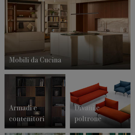
Mobili da Cucina
Armadi e
Divani e
contenitori
poltrone