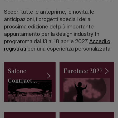
italiano
I
Scopri tutte le anteprime, le novità, le
10
grattacieli
anticipazioni, i progetti speciali della
più
prossima edizione del più importante
alti
appuntamento per la design industry. In
del
mondo
programma dal 13 al 18 aprile 2027.
Accedi o
Road
registrati
per una esperienza personalizzata
to
Salone
2027:
la
Salone
Euroluce 2027
Collezione
Permanente
Contract
del
SaloneSatellite
2027
debutta
a
Giacarta
Architetture
sull’acqua: