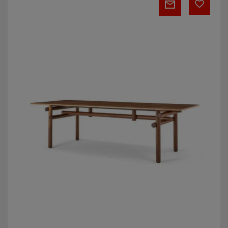
Wood
Collection
–
Dining
Table