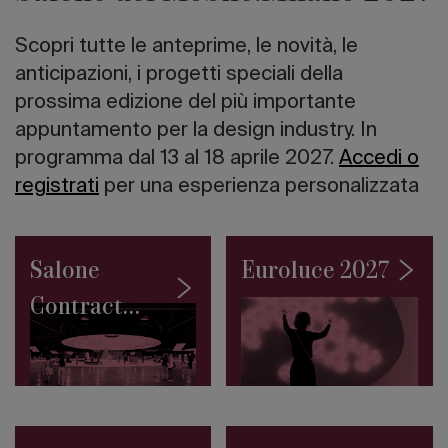
italiano
I
Scopri tutte le anteprime, le novità, le
10
grattacieli
anticipazioni, i progetti speciali della
più
prossima edizione del più importante
alti
appuntamento per la design industry. In
del
mondo
programma dal 13 al 18 aprile 2027.
Accedi o
Road
registrati
per una esperienza personalizzata
to
Salone
2027:
la
Salone
Euroluce 2027
Collezione
Permanente
Contract
del
SaloneSatellite
2027
debutta
a
Giacarta
Architetture
sull’acqua: