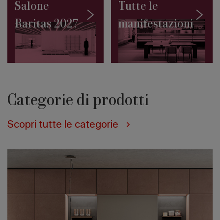
10
Salone
Tutte le
progetti
Raritas 2027
manifestazioni
da
conoscere
Salone
Contract
2027:
il
Masterplan
firmato
Categorie di prodotti
da
Rem
Koolhaas
Scopri tutte le categorie
e
David
Gianotten
(Oma)