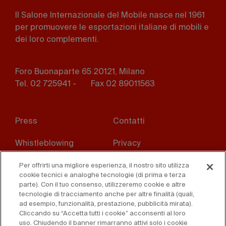
Il Salone Internazionale del Mobile nasce nel 1961
per promuovere le esportazioni italiane di mobili e
dei loro complementi.
Foro Buonaparte 65 20121, Milano
Tel. 02 725941 -
Fax 02 89011563
Footer
Press
Contatti
menu
Whistleblowing
Privacy
Disclaimer
D. Lgs. 231/01
Per offrirti una migliore esperienza, il nostro sito utilizza
cookie tecnici e analoghe tecnologie (di prima e terza
parte). Con il tuo consenso, utilizzeremo cookie e altre
Cookies
Condizioni di vendita
tecnologie di tracciamento anche per altre finalità (quali,
ad esempio, funzionalità, prestazione, pubblicità mirata).
Dichiarazione di
Cliccando su “Accetta tutti i cookie” acconsenti al loro
accessibilità
uso. Chiudendo il banner rimarranno attivi solo i cookie