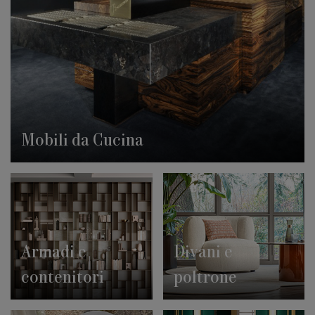
Mobili da Cucina
Armadi e
Divani e
contenitori
poltrone