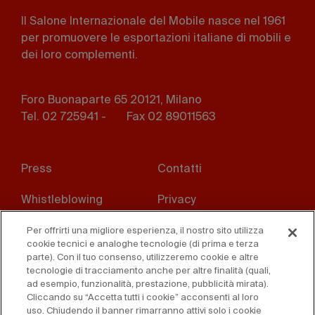
Il Salone Internazionale del Mobile nasce nel 1961
per promuovere le esportazioni italiane di mobili e
dei loro complementi.
Foro Buonaparte 65 20121, Milano
Tel. 02 725941 -
Fax 02 89011563
Footer
Press
Contatti
menu
Whistleblowing
Privacy
Disclaimer
D. Lgs. 231/01
Per offrirti una migliore esperienza, il nostro sito utilizza
cookie tecnici e analoghe tecnologie (di prima e terza
parte). Con il tuo consenso, utilizzeremo cookie e altre
Cookies
Condizioni di vendita
tecnologie di tracciamento anche per altre finalità (quali,
ad esempio, funzionalità, prestazione, pubblicità mirata).
Dichiarazione di
Cliccando su “Accetta tutti i cookie” acconsenti al loro
accessibilità
uso. Chiudendo il banner rimarranno attivi solo i cookie