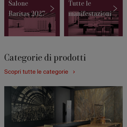
10
Salone
Tutte le
progetti
Raritas 2027
manifestazioni
da
conoscere
Salone
Contract
2027:
il
Masterplan
firmato
Categorie di prodotti
da
Rem
Koolhaas
Scopri tutte le categorie
e
David
Gianotten
(Oma)