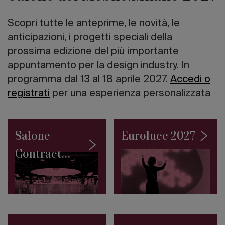
italiano
I
Scopri tutte le anteprime, le novità, le
10
grattacieli
anticipazioni, i progetti speciali della
più
prossima edizione del più importante
alti
appuntamento per la design industry. In
del
mondo
programma dal 13 al 18 aprile 2027.
Accedi o
Road
registrati
per una esperienza personalizzata
to
Salone
2027:
la
Salone
Euroluce 2027
Collezione
Permanente
Contract
del
SaloneSatellite
2027
debutta
a
Giacarta
Architetture
sull’acqua: