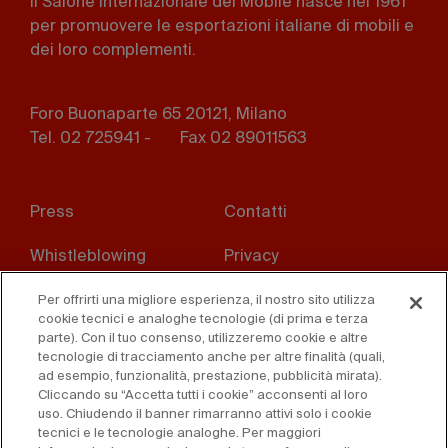
Il Salone Internazionale del Mobile nasce nel 1961
per promuovere le esportazioni italiane di mobili e
dei loro complementi.
Foro Buonaparte 65 20121, Milano
Tel. 02 725941 -
Fax 02 89011563
Footer
Press
Contatti
menu
Whistleblowing
Privacy
Disclaimer
D. Lgs. 231/01
Per offrirti una migliore esperienza, il nostro sito utilizza
cookie tecnici e analoghe tecnologie (di prima e terza
parte). Con il tuo consenso, utilizzeremo cookie e altre
Cookies
Condizioni di vendita
tecnologie di tracciamento anche per altre finalità (quali,
ad esempio, funzionalità, prestazione, pubblicità mirata).
Dichiarazione di
Cliccando su “Accetta tutti i cookie” acconsenti al loro
accessibilità
uso. Chiudendo il banner rimarranno attivi solo i cookie
tecnici e le tecnologie analoghe. Per maggiori