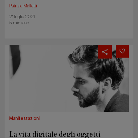
Patrizia Malfatti
21 luglio 2021 |
5 min read
La
vita
digitale
degli
oggetti
Manifestazioni
La vita digitale degli oggetti