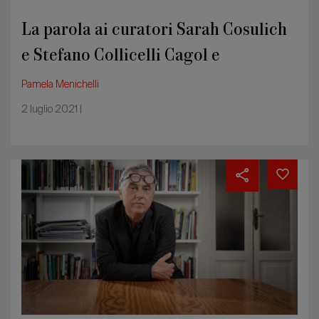
Bava
La parola ai curatori Sarah Cosulich
e Stefano Collicelli Cagol e
all’architetto Alessandro Bava
Pamela Menichelli
2 luglio 2021 |
Stefano
Boeri
racconta
il
“supersalone”.
E
parla
di
dream
team
e