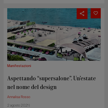
Aspettando
“supersalone”.
Un’estate
nel
nome
del
design
Manifestazioni
Aspettando “supersalone”. Un’estate
nel nome del design
Annalisa Rosso
2 agosto 2021 |