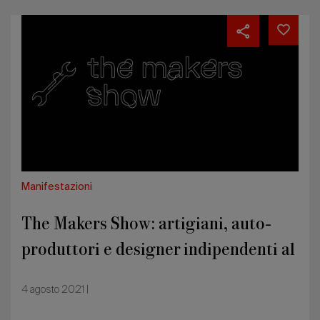
The
Makers
Show:
artigiani,
auto-
produttori
e
designer
indipendenti
al
“supersalone”
Manifestazioni
The Makers Show: artigiani, auto-
produttori e designer indipendenti al
“supersalone”
4 agosto 2021 |