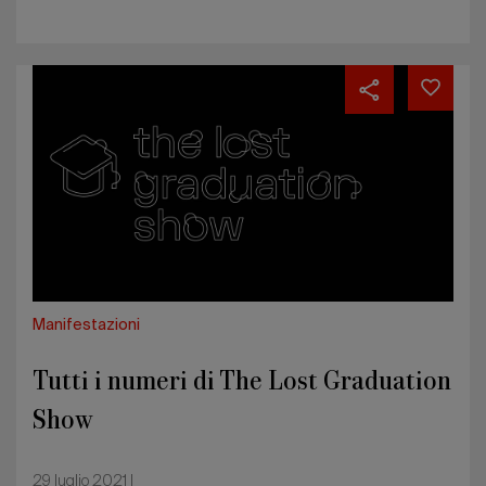
Tutti
i
numeri
di
The
Lost
Graduation
Show
Manifestazioni
Tutti i numeri di The Lost Graduation
Show
29 luglio 2021 |