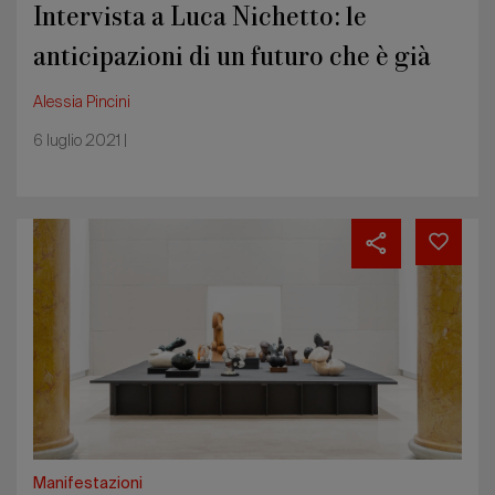
Intervista a Luca Nichetto: le
anticipazioni di un futuro che è già
qui
Alessia Pincini
6 luglio 2021 |
La
parola
ai
curatori
Sarah
Cosulich
e
Stefano
Collicelli
Cagol
e
all’architetto
Manifestazioni
Alessandro