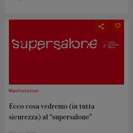
Ecco
cosa
vedremo
(in
tutta
sicurezza)
al
“supersalone”
Manifestazioni
Ecco cosa vedremo (in tutta
sicurezza) al “supersalone”