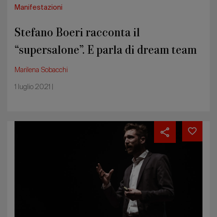
generosità
Manifestazioni
Stefano Boeri racconta il
“supersalone”. E parla di dream team
e generosità
Marilena Sobacchi
1 luglio 2021 |
L'era
del
branded
podcast:
le
aziende
si
raccontano
con
la