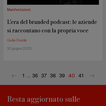
propria
voce
Manifestazioni
L'era del branded podcast: le aziende
si raccontano con la propria voce
Giulia Ossola
30 giugno 2021 |
Prima
1
…
Page
36
Page
37
Page
38
Page
39
Pagina
40
Ultima
41
Pagina
Pagina
precedente
successiv
pagina
attuale
pagina
Resta aggiornato sulle