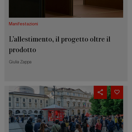
Manifestazioni
L’allestimento, il progetto oltre il
prodotto
Giulia Zappa
Il
Salone
e
la
città.
Dialogo
con
Milano