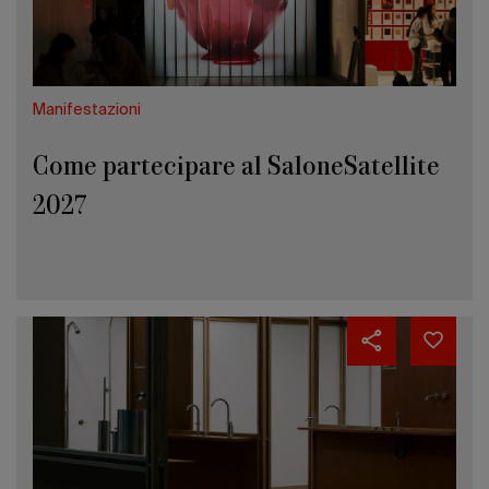
Manifestazioni
Come partecipare al SaloneSatellite
2027
L’allestimento,
il
progetto
oltre
il
prodotto