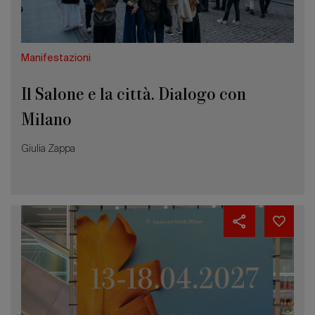
Manifestazioni
Il Salone e la città. Dialogo con
Milano
Giulia Zappa
Salone
del
Mobile
2027:
le
date
della
65esima