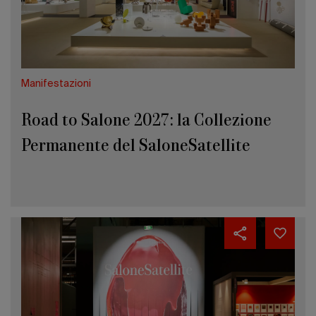
Permanente
Edizione 202
del
SaloneSatellite
debutta
a
Giacarta
Manifestazioni
Road to Salone 2027: la Collezione
Permanente del SaloneSatellite
debutta a Giacarta
Come
partecipare
al
SaloneSatellite
2027