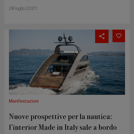
28 luglio 2021 |
Nuove
prospettive
per
la
nautica:
l’interior
Made
in
Italy
sale
a
bordo
Manifestazioni
Nuove prospettive per la nautica:
l’interior Made in Italy sale a bordo