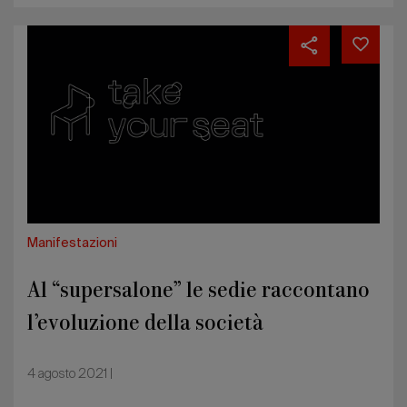
Al
“supersalone”
le
sedie
raccontano
l’evoluzione
della
società
Manifestazioni
Al “supersalone” le sedie raccontano
l’evoluzione della società
4 agosto 2021 |