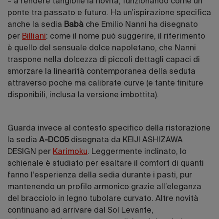
– a rendere tangibile la novità, funzionando come un
ponte tra passato e futuro. Ha un’ispirazione specifica
anche la sedia
Babà
che Emilio Nanni ha disegnato
per
Billiani
: come il nome può suggerire, il riferimento
è quello del sensuale dolce napoletano, che Nanni
traspone nella dolcezza di piccoli dettagli capaci di
smorzare la linearità contemporanea della seduta
attraverso poche ma calibrate curve (e tante finiture
disponibili, inclusa la versione imbottita).
Guarda invece al contesto specifico della ristorazione
la sedia
A-DC05
disegnata da KEIJI ASHIZAWA
DESIGN per
Karimoku
. Leggermente inclinato, lo
schienale è studiato per esaltare il comfort di quanti
fanno l’esperienza della sedia durante i pasti, pur
mantenendo un profilo armonico grazie all’eleganza
del bracciolo in legno tubolare curvato. Altre novità
continuano ad arrivare dal Sol Levante,