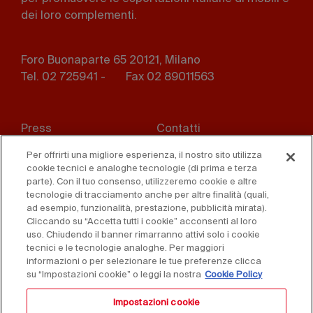
dei loro complementi.
Foro Buonaparte 65 20121, Milano
Tel. 02 725941 -
Fax 02 89011563
Footer
Press
Contatti
menu
Per offrirti una migliore esperienza, il nostro sito utilizza
Whistleblowing
Privacy
cookie tecnici e analoghe tecnologie (di prima e terza
parte). Con il tuo consenso, utilizzeremo cookie e altre
Disclaimer
D. Lgs. 231/01
tecnologie di tracciamento anche per altre finalità (quali,
ad esempio, funzionalità, prestazione, pubblicità mirata).
Cookies
Condizioni di vendita
Cliccando su “Accetta tutti i cookie” acconsenti al loro
uso. Chiudendo il banner rimarranno attivi solo i cookie
tecnici e le tecnologie analoghe. Per maggiori
Dichiarazione di
informazioni o per selezionare le tue preferenze clicca
accessibilità
su “Impostazioni cookie” o leggi la nostra
Cookie Policy
Impostazioni cookie