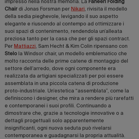
impresso nella nostra memoria. La
Faneeri Folding
Chair
di Jonas Forsman per
Nikari
, rivisita il modello
della sedia pieghevole, levigando il suo aspetto
elegante e riuscendo al contempo ad ottimizzare i
suoi spazi di contenimento, rendendola un’alleata
preziosa tanto per la casa che per gli spazi contract.
Per
Mattiazzi
, Sam Hecht & Kim Colin ripensano con
Stelo
la Windsor chair, un modello emblematico che
molto racconta delle prime catene di montaggio del
settore dell’arredo, dove ogni componente era
realizzata da artigiani specializzati per poi essere
assemblata in una piccola catena di produzione
proto-industriale. Un’estetica “assemblata”, come la
definiscono i designer, che mira a rendere più rarefatti
e contemporanei i suoi profili. Continuando a
dimostrare che, grazie a tecnologie innovative o a
dettagli progettuali solo apparentemente
insignificanti, ogni nuova seduta può rivelarsi
contemporanea e guadagnarsi la propria attualità.