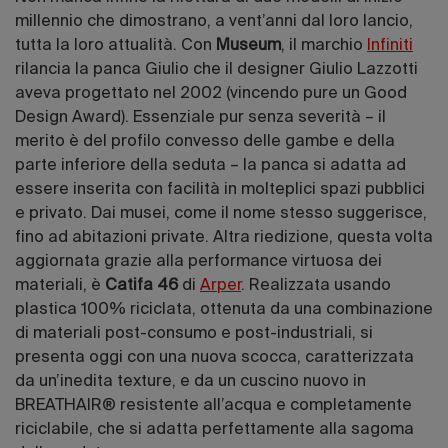
millennio che dimostrano, a vent’anni dal loro lancio,
tutta la loro attualità. Con
Museum
, il marchio
Infiniti
rilancia la panca Giulio che il designer Giulio Lazzotti
aveva progettato nel 2002 (vincendo pure un Good
Design Award). Essenziale pur senza severità – il
merito è del profilo convesso delle gambe e della
parte inferiore della seduta – la panca si adatta ad
essere inserita con facilità in molteplici spazi pubblici
e privato. Dai musei, come il nome stesso suggerisce,
fino ad abitazioni private. Altra riedizione, questa volta
aggiornata grazie alla performance virtuosa dei
materiali, è
Catifa 46
di
Arper
. Realizzata usando
plastica 100% riciclata, ottenuta da una combinazione
di materiali post-consumo e post-industriali, si
presenta oggi con una nuova scocca, caratterizzata
da un’inedita texture, e da un cuscino nuovo in
BREATHAIR® resistente all’acqua e completamente
riciclabile, che si adatta perfettamente alla sagoma