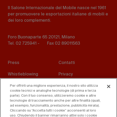
Il Salone Internazionale del Mobile nasce nel 1961
per promuovere le esportazioni italiane di mobili e
dei loro complementi.
Foro Buonaparte 65 20121, Milano
Tel. 02 725941 -
Fax 02 89011563
Footer
Press
Contatti
menu
Whistleblowing
Privacy
Disclaimer
D. Lgs. 231/01
Per offrirti una migliore esperienza, il nostro sito utilizza
cookie tecnici e analoghe tecnologie (di prima e terza
parte). Con il tuo consenso, utilizzeremo cookie e altre
Cookies
Condizioni di vendita
tecnologie di tracciamento anche per altre finalità (quali,
ad esempio, funzionalità, prestazione, pubblicità mirata).
Dichiarazione di
Cliccando su “Accetta tutti i cookie” acconsenti al loro
accessibilità
uso. Chiudendo il banner rimarranno attivi solo i cookie