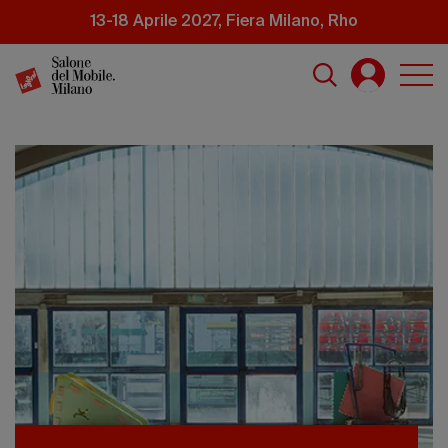
Salta
13-18 Aprile 2027, Fiera Milano, Rho
al
contenuto
principale
Salone
del
Mobile
Milano