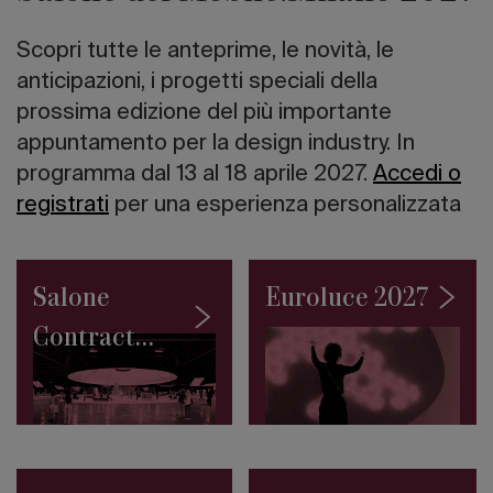
italiano
I
Scopri tutte le anteprime, le novità, le
10
grattacieli
anticipazioni, i progetti speciali della
più
prossima edizione del più importante
alti
appuntamento per la design industry. In
del
mondo
programma dal 13 al 18 aprile 2027.
Accedi o
Road
registrati
per una esperienza personalizzata
to
Salone
2027:
la
Salone
Euroluce 2027
Collezione
Permanente
Contract
del
SaloneSatellite
2027
debutta
a
Giacarta
Architetture
sull’acqua: