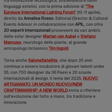
tra innovazione tecnologica, sostenibilità e nuovi
linguaggi estetici, con la prima edizione di
“The
Euroluce International Lighting Forum”
(10-11 aprile),
diretto da
Annalisa Rosso
, Editorial Director & Cultural
Events Advisor, in collaborazione con
APIL,
con oltre
20 esperti internazionali
provenienti da vari ambiti,
dalla solar designer
Marjan van Aubel
a
Stefano
Mancuso
, neurologo delle piante, al grande
antropologo britannico
Tim Ingold
.
Torna anche
SaloneSatellite
, che dopo 25 anni
continua a essere incubatore di giovani talenti under
35, con 700 designer da 36 Paesi e 20 scuole
internazionali di design. Il tema del 2025,
NUOVO
ARTIGIANATO: UN MONDO NUOVO//NEW
CRAFTSMANSHIP: A NEW WORLD
invita a riflettere
sull’evoluzione del fatto a mano, tra tradizione e
innovazione.