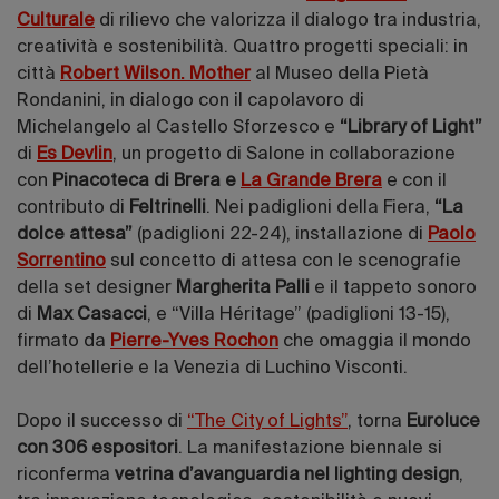
Culturale
di rilievo che valorizza il dialogo tra industria,
creatività e sostenibilità. Quattro progetti speciali: in
città
Robert Wilson. Mother
al Museo della Pietà
Rondanini, in dialogo con il capolavoro di
Michelangelo al Castello Sforzesco e
“Library of Light”
di
Es Devlin
, un progetto di Salone in collaborazione
con
Pinacoteca di Brera e
La Grande Brera
e con il
contributo di
Feltrinelli
. Nei padiglioni della Fiera,
“La
dolce attesa”
(padiglioni 22-24), installazione di
Paolo
Sorrentino
sul concetto di attesa con le scenografie
della set designer
Margherita Palli
e il tappeto sonoro
di
Max Casacci
, e “Villa Héritage” (padiglioni 13-15),
firmato da
Pierre-Yves Rochon
che omaggia il mondo
dell’hotellerie e la Venezia di Luchino Visconti.
Dopo il successo di
“The City of Lights”
, torna
Euroluce
con 306 espositori
. La manifestazione biennale si
riconferma
vetrina d’avanguardia nel lighting design
,