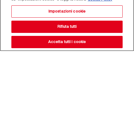
Impostazioni cookie
Rifiuta tutti
Accetta tutti i cookie
Resta aggiornato sulle
nostre novità,
iscriviti alla nostra
newsletter