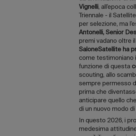
Vignelli
, all’epoca co
Triennale - il Satell
per selezione, ma l’
Antonelli, Senior D
premi vadano oltre i
SaloneSatellite ha 
come testimoniano i
funzione di questa
c
scouting, allo scambi
sempre permesso d
prima che diventasse
anticipare quello che 
di un nuovo modo di 
In questo 2026, i pro
medesima attitudin