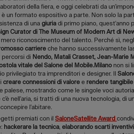
llaboratori della fiera, e oggi celebrati da un’imp
ite è un formato espositivo a parte. Non solo la p
esistenza di una
giuria
di primo piano, quest’anno 
esign Curator di The Museum of Modern Art di Ne
l mero riconoscimento del talento. Perché sì, negl
promosso carriere
che hanno successivamente lasc
 percorsi di
Nendo, Matali Crasset, Jean-Marie
ostola vitale del Salone del Mobile.Milano
non si l
o privilegiato tra imprenditori e designer. Il
Salon
i
creare connessioni di valore
e
rendere tangibil
 palese, mostrando come le singole voci autorial
c’è nell’aria, si tratti di una nuova tecnologia, di 
concepire l’abitare.
getti premiati con il
SaloneSatellite Award
condi
e:
hackerare la tecnica
,
elaborando scarti
inventivi