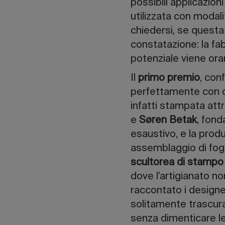
possibili applicazioni
utilizzata con modali
chiedersi, se questa
constatazione: la fab
potenziale viene oram
Il
primo premio
, con
perfettamente con q
infatti stampata att
e
Søren Betak
, fond
esaustivo, e la prod
assemblaggio di fogl
scultorea di stampo 
dove l’artigianato n
raccontato i designe
solitamente trascur
senza dimenticare l