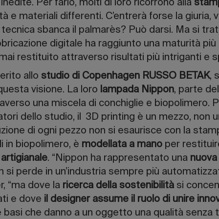
 inedite. Per farlo, molti di loro ricorrono alla
stam
tà e materiali differenti. C’entrerà forse la giuria,
 tecnica sbanca il palmarès? Può darsi. Ma si tra
bricazione digitale ha raggiunto una maturità più 
ai restituito attraverso risultati più intriganti e 
ferito allo
studio di Copenhagen RUSSO BETAK
, 
uesta visione. La loro
lampada Nippon
, parte de
raverso una miscela di conchiglie e biopolimero. 
atori dello studio, il 3D printing è un mezzo, non
uzione di ogni pezzo non si esaurisce con la sta
i in biopolimero, è
modellata a mano
per restitui
artigianale
. “Nippon ha rappresentato una
nuova 
on si perde in un’industria sempre più automatizzat
r, “ma dove la
ricerca della sostenibilità
si concen
ati e dove
il designer assume il ruolo di unire inno
e basi che danno a un oggetto una qualità senza 