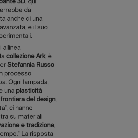
pante 3D
, qui
 verrebbe da
tta anche di una
avanzata, e il suo
sperimentali.
si allinea
lla
collezione Ark
, è
Per
Stefannia Russo
 un processo
mpa. Ogni lampada,
re una
plasticità
frontiera del design
,
a”, ci hanno
tra su materiali
vazione e tradizione
,
tempo.” La risposta