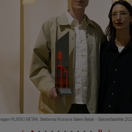
nhagen RUSSO BETAK, Stefannia Russo e Søren Betak - SaloneSatellite 20