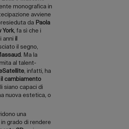
onente monografica in
artecipazione avviene
presieduta da
Paola
w York
, fa sì che i
i anni
il
iato il segno,
 Massaud
. Ma la
imita al talent-
eSatellite
, infatti, ha
e il cambiamento
i siano capaci di
una nuova estetica, o
vidono una
in grado di rendere