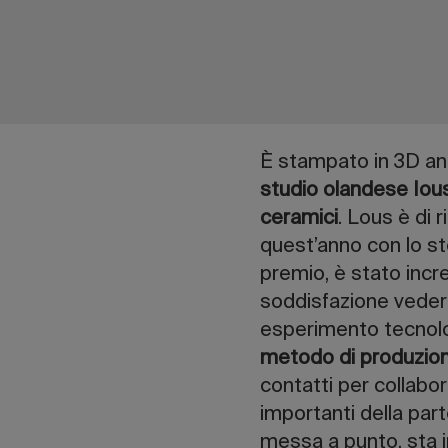
È stampato in 3D an
studio olandese Iou
ceramici
. Lous è di 
quest’anno con lo st
premio, è stato incr
soddisfazione veder
esperimento tecnolo
metodo di produzio
contatti per collabor
importanti della par
messa a punto, sta i