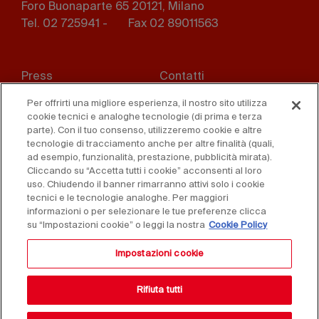
Foro Buonaparte 65 20121, Milano
Tel. 02 725941 -
Fax 02 89011563
Footer
Press
Contatti
menu
Per offrirti una migliore esperienza, il nostro sito utilizza
Whistleblowing
Privacy
cookie tecnici e analoghe tecnologie (di prima e terza
parte). Con il tuo consenso, utilizzeremo cookie e altre
Disclaimer
D. Lgs. 231/01
tecnologie di tracciamento anche per altre finalità (quali,
ad esempio, funzionalità, prestazione, pubblicità mirata).
Cookies
Condizioni di vendita
Cliccando su “Accetta tutti i cookie” acconsenti al loro
uso. Chiudendo il banner rimarranno attivi solo i cookie
tecnici e le tecnologie analoghe. Per maggiori
Dichiarazione di
informazioni o per selezionare le tue preferenze clicca
accessibilità
su “Impostazioni cookie” o leggi la nostra
Cookie Policy
Impostazioni cookie
Rifiuta tutti