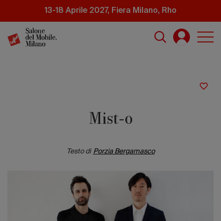
Salta
13-18 Aprile 2027, Fiera Milano, Rho
al
contenuto
principale
Mist-o
Testo di
Porzia Bergamasco