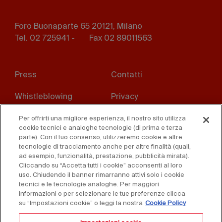
Foro Buonaparte 65 20121, Milano
Tel. 02 725941 -
Fax 02 89011563
Footer
Press
Contatti
menu
Whistleblowing
Privacy
Disclaimer
D. Lgs. 231/01
Per offrirti una migliore esperienza, il nostro sito utilizza
cookie tecnici e analoghe tecnologie (di prima e terza
parte). Con il tuo consenso, utilizzeremo cookie e altre
Cookies
Condizioni di vendita
tecnologie di tracciamento anche per altre finalità (quali,
ad esempio, funzionalità, prestazione, pubblicità mirata).
Dichiarazione di
Cliccando su “Accetta tutti i cookie” acconsenti al loro
accessibilità
uso. Chiudendo il banner rimarranno attivi solo i cookie
tecnici e le tecnologie analoghe. Per maggiori
informazioni o per selezionare le tue preferenze clicca
su “Impostazioni cookie” o leggi la nostra
Cookie Policy