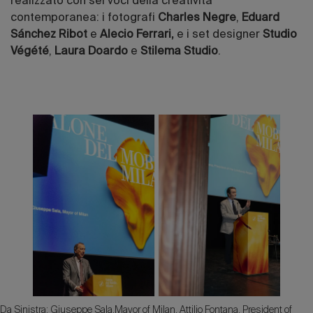
realizzato con sei voci della creatività
contemporanea: i fotografi
Charles Negre
,
Eduard
Sánchez Ribot
e
Alecio Ferrari,
e i set designer
Studio
Végété
,
Laura Doardo
e
Stilema Studio
.
Da Sinistra: Giuseppe Sala,Mayor of Milan,
Attilio Fontana, President of