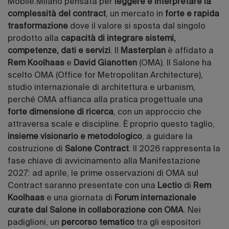
Mobile.Milano pensata per
leggere e interpretare la
complessità del contract
, un mercato in
forte e rapida
trasformazione
dove il valore si sposta dal singolo
prodotto alla
capacità di integrare sistemi,
competenze, dati e servizi
. Il
Masterplan
è affidato a
Rem Koolhaas
e
David Gianotten
(OMA). Il Salone ha
scelto OMA (Office for Metropolitan Architecture),
studio internazionale di architettura e urbanism,
perché OMA affianca alla pratica progettuale una
forte dimensione di ricerca
, con un approccio che
attraversa scale e discipline. È proprio questo taglio,
insieme visionario e metodologico
, a guidare la
costruzione di
Salone Contract
. Il 2026 rappresenta la
fase chiave di avvicinamento alla Manifestazione
2027: ad aprile, le prime osservazioni di OMA sul
Contract saranno presentate con una
Lectio
di
Rem
Koolhaas
e una giornata di
Forum internazionale
curate dal Salone in collaborazione con OMA
. Nei
padiglioni, un
percorso tematico
tra gli espositori