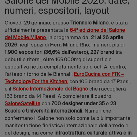
Salone del Mobile 2026: date,
numeri, espositori, layout
Giovedì 29 gennaio, presso
Triennale Milano
, è stata
ufficialmente presentata la
64ª edizione del Salone
del Mobile.Milano
, in programma dal
21 al 26 aprile
2026
negli spazi di Fiera Milano Rho. I numeri: più di
1.900 espositori
(36,6% dall’estero), 227 brand
tra
debutti e ritorni, oltre 169.000mq di superficie
espositiva netta completamente sold out. Al centro,
l’atteso ritorno delle Biennali:
EuroCucina con FTK –
Technology For the Kitchen
, con 106 brand da 17 Paesi,
e il
Salone Internazionale del Bagno
che raccoglierà
163 brand da 14 Paesi. A completare il quadro,
SaloneSatellite
con
700 designer under 35
e
23
Scuole e Università internazionali
. Numeri che
confermano il Salone non solo come la più importante
manifestazione fieristica internazionale dell’arredo e
del design, ma come
infrastruttura culturale attiva e in