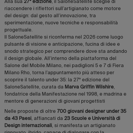
Alla sua
27ª edizione
, il SaloneSatellite sceglie di
riaccendere i riflettori sull’artigianato come motore
del design: dal gesto all’innovazione, tra
sperimentazione, nuove tecniche e responsabilità
progettuale.
Il SaloneSatellite si riconferma nel 2026 come luogo
pulsante di visione e anticipazione, fucina di idee e
snodo strategico per comprendere dove sta andando
il design globale. All’interno della piattaforma del
Salone del Mobile.Milano, nei padiglioni 5 e 7 di Fiera
Milano Rho, torna l’appuntamento più atteso per
scoprire il talento under 35: la 27ª edizione del
SaloneSatellite, curata da
Marva Griffin Wilshire
,
fondatrice della Manifestazione nel 1998, e madrina e
mentore di generazioni di giovani progettisti
Nelle proposte di oltre
700 giovani designer under 35
da 43 Paesi
, affiancati da
23 Scuole e Università di
Design internazionali
, si manifesta un artigianato
rinnovato, ibrido, capace di dialogare con la