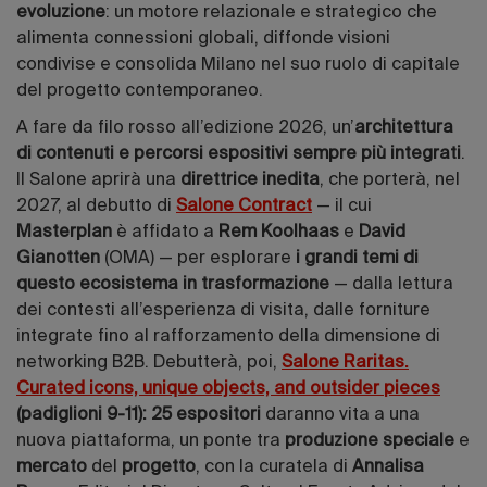
evoluzione
: un motore relazionale e strategico che
alimenta connessioni globali, diffonde visioni
condivise e consolida Milano nel suo ruolo di capitale
del progetto contemporaneo.
A fare da filo rosso all’edizione 2026, un’
architettura
di contenuti e percorsi espositivi sempre più integrati
.
Il Salone aprirà una
direttrice inedita
, che porterà, nel
2027, al debutto di
Salone Contract
— il cui
Masterplan
è affidato a
Rem Koolhaas
e
David
Gianotten
(OMA) — per esplorare
i grandi temi di
questo ecosistema in trasformazione
— dalla lettura
dei contesti all’esperienza di visita, dalle forniture
integrate fino al rafforzamento della dimensione di
networking B2B. Debutterà, poi,
Salone Raritas.
Curated icons, unique objects, and outsider pieces
(padiglioni 9-11): 25 espositori
daranno vita a una
nuova piattaforma, un ponte tra
produzione speciale
e
mercato
del
progetto
, con la curatela di
Annalisa