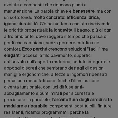
evolute e compositi che riducono giunti e
manutenzione. La parola chiave è
benessere
, ma con
un sottofondo
molto concreto: efficienza idrica,
igiene, durabilità
. C’è poi un tema che sta riscrivendo
le priorità progettuali:
la longevity
. Il bagno, più di ogni
altro ambiente, deve reggere il tempo che passa e i
gesti che cambiano, senza perdere estetica né
comfort.
Ecco perché crescono soluzioni “facili” ma
eleganti
: accessi a filo pavimento, superfici
antiscivolo dall’aspetto materico, sedute integrate e
appoggi discreti che sembrano dettagli di design,
maniglie ergonomiche, altezze e ingombri ripensati
per un uso meno faticoso. Anche l’illuminazione
diventa funzionale, con luci diffuse anti-
abbagliamento e punti mirati per sicurezza e
precisione. In parallelo, l’
architettura degli arredi si fa
modulare e riparabile
: componenti sostituibili, finiture
resistenti, ricambi programmati, perché la