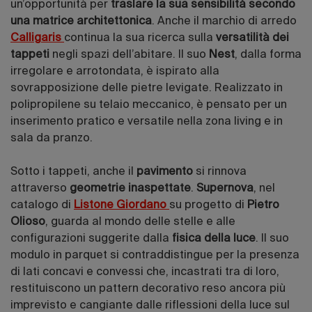
un’opportunità per
traslare la sua sensibilità secondo
una matrice architettonica
. Anche il marchio di arredo
Calligaris
continua la sua ricerca sulla
versatilità dei
tappeti
negli spazi dell’abitare. Il suo
Nest
, dalla forma
irregolare e arrotondata, è ispirato alla
sovrapposizione delle pietre levigate. Realizzato in
polipropilene su telaio meccanico, è pensato per un
inserimento pratico e versatile nella zona living e in
sala da pranzo.
Sotto i tappeti, anche il
pavimento
si rinnova
attraverso
geometrie inaspettate
.
Supernova
, nel
catalogo di
Listone Giordano
su progetto di
Pietro
Olioso
, guarda al mondo delle stelle e alle
configurazioni suggerite dalla
fisica della luce
. Il suo
modulo in parquet si contraddistingue per la presenza
di lati concavi e convessi che, incastrati tra di loro,
restituiscono un pattern decorativo reso ancora più
imprevisto e cangiante dalle riflessioni della luce sul