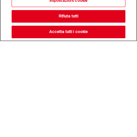
Impostazioni cookie
Rifiuta tutti
Accetta tutti i cookie
Resta aggiornato sulle
nostre novità,
iscriviti alla nostra
newsletter
Indirizzo e-mail*