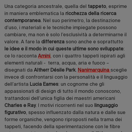
Una categoria ancestrale, quella del
tappeto
, esprime
in maniera emblematica la
ricchezza della ricerca
contemporanea
. Nel suo perimetro, la destinazione
d’uso, i materiali e le tecniche impiegate possono
cambiare, ma non è solo l’esclusività a determinarne il
valore. A fare la
differenza
sono anche e soprattutto
le idee e il modo in cui queste ultime sono sviluppate
:
ce lo racconta
Amini
, con i quattro tappeti ispirati agli
elementi naturali - terra, acqua, aria e fuoco –
disegnati da
Altherr Désile Park
.
Nanimarquina
sceglie
invece di confrontarsi con la personalità e il linguaggio
dell’artista
Lucia Eames
: un cognome che gli
appassionati di design di tutto il mondo conoscono,
trattandosi dell’unica figlia dei maestri americani
Charles e Ray
. I motivi ricorrenti nel suo
linguaggio
figurativo
, spesso influenzato dalla natura e dalle sue
forme organiche, vengono riproposti nella trama dei
tappeti, facendo della sperimentazione con le fibre