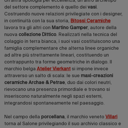
Un'altra tipologia per eccellenza, un altro archetipo
del settore complemento è quello dei
vasi
.
Costruendo nuove relazioni privilegiate con i designer,
in continuità con la sua storia,
Bitossi Ceramiche
lavora tra gli altri con
Martino Gamper
, autore della
nuova
collezione Dittico
. Realizzati nella tecnica del
colaggio in terra bianca, i suoi vasi costituiscono una
famiglia complementare che alterna linee organiche
ad altre più strettamente lineari, costituendo un
contrappunto tra forme geometriche in dialogo. Il
marchio belga
Atelier Vierkant
si impone invece
attraverso un salto di scala: le sue
maxi-creazioni
ceramiche Archae & Petrae
, duo dai colori neutri,
rievocano una presenza primordiale e trovano si
inseriscono naturalmente negli spazi esterni,
integrandosi spontaneamente nel paesaggio.
Nel campo della
porcellana
, il marchio veneto
Villari
torna al Salone privilegiando il suo archivio classico e