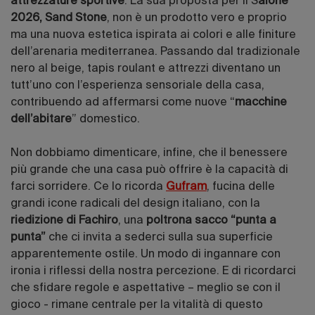
attrezzature sportive
. La sua proposta per il S
alone
2026, Sand Stone
, non è un prodotto vero e proprio
ma una nuova estetica ispirata ai colori e alle finiture
dell’arenaria mediterranea. Passando dal tradizionale
nero al beige, tapis roulant e attrezzi diventano un
tutt’uno con l’esperienza sensoriale della casa,
contribuendo ad affermarsi come nuove “
macchine
dell’abitare
” domestico.
Non dobbiamo dimenticare, infine, che il benessere
più grande che una casa può offrire è la capacità di
farci sorridere. Ce lo ricorda
Gufram
, fucina delle
grandi icone radicali del design italiano, con la
riedizione di Fachiro
, una
poltrona sacco “punta a
punta”
che ci invita a sederci sulla sua superficie
apparentemente ostile. Un modo di ingannare con
ironia i riflessi della nostra percezione. E di ricordarci
che sfidare regole e aspettative – meglio se con il
gioco - rimane centrale per la vitalità di questo