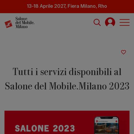
Salta
13-18 Aprile 2027, Fiera Milano, Rho
al
contenuto
principale
Tutti i servizi disponibili al
Salone del Mobile.Milano 2023