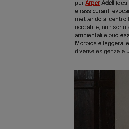
per
Arper
Adell
(des
e rassicuranti evoca
mettendo al centro la
riciclabile, non sono 
ambientali e può es
Morbida e leggera, 
diverse esigenze e ut