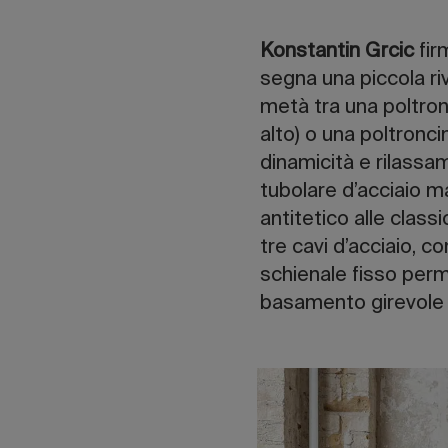
Konstantin Grcic
fir
segna una piccola riv
metà tra una poltron
alto) o una poltronc
dinamicità e rilassam
tubolare d’acciaio m
antitetico alle class
tre cavi d’acciaio, c
schienale fisso perm
basamento girevole su