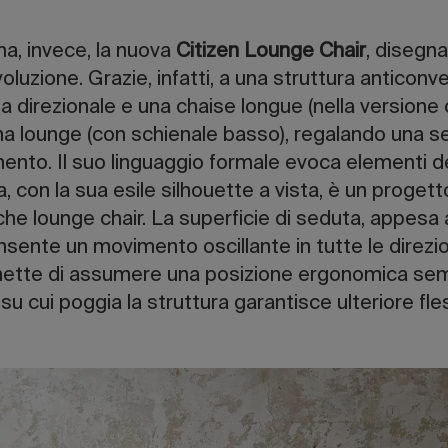
ma, invece, la nuova
Citizen Lounge Chair
, disegn
oluzione. Grazie, infatti, a una struttura anticonve
a direzionale e una chaise longue (nella versione 
ina lounge (con schienale basso), regalando una s
ento. Il suo linguaggio formale evoca elementi dei
a, con la sua esile silhouette a vista, è un prog
iche lounge chair. La superficie di seduta, appesa
onsente un movimento oscillante in tutte le direzi
ette di assumere una posizione ergonomica semici
 cui poggia la struttura garantisce ulteriore fless