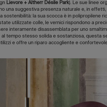
ign
Lievore + Altherr Désile Park
). Le sue linee o
no una suggestiva presenza naturale e, in effetti
 sostenibilità: la sua scocca è in polipropilene ri
state utilizzate colle, le vernici rispondono a precis
sere interamente disassemblata per uno smaltim
e al tempo stesso solida e sostanziosa, questa s
ilizzi e offre un riparo accogliente e confortevole 