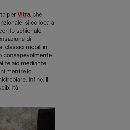
ata per
Vitra
, che
nzionale, si colloca a
con lo schienale
ensazione di
 classici mobili in
etto consapevolmente
 al telaio mediante
oni mentre lo
rcolare. Infine, il
ibilità.