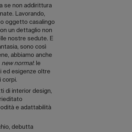
a se non addirittura
ornate. Lavorando,
to oggetto casalingo
i con un dettaglio non
lle nostre sedute. E
antasia, sono così
 bene, abbiamo anche
i
new normal
: le
ni ed esigenze oltre
 corpi.
i di interior design,
rieditato
odità e adattabilità
chio, debutta