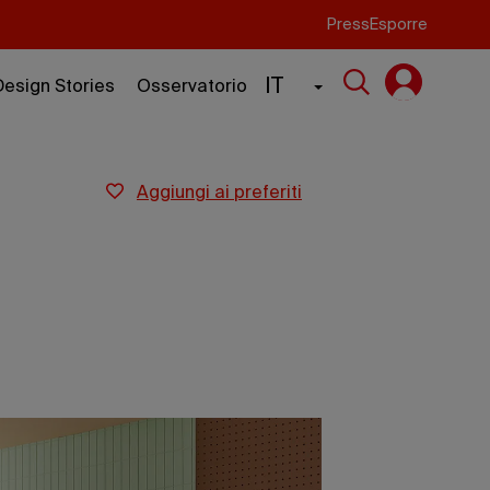
Press
Esporre
IT
Design Stories
Osservatorio
aggiungi ai preferiti