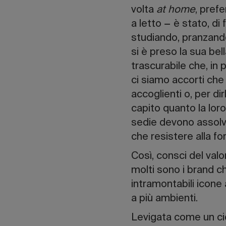
volta
at home
, pref
a letto − è stato, di
studiando, pranzand
si è preso la sua bell
trascurabile che, in
ci siamo accorti che
accoglienti o, per d
capito quanto la lor
sedie devono assolver
che resistere alla fo
Così, consci del valo
molti sono i brand c
intramontabili icone 
a più ambienti.
Levigata come un cio