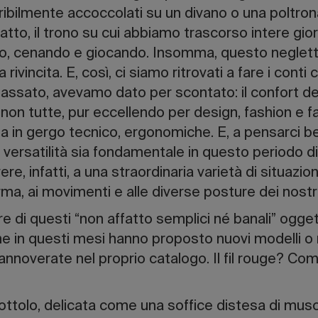
eribilmente accoccolati su un divano o una poltron
 fatto, il trono su cui abbiamo trascorso intere gi
o, cenando e giocando. Insomma, questo neglet
a rivincita. E, così, ci siamo ritrovati a fare i cont
 passato, avevamo dato per scontato: il confort de
 non tutte, pur eccellendo per design, fashion e f
irla in gergo tecnico, ergonomiche. E, a pensarci
o versatilità sia fondamentale in questo periodo d
e, infatti, a una straordinaria varietà di situazio
rma, ai movimenti e alle diverse posture dei nostri
re di questi “non affatto semplici né banali” oggett
he in questi mesi hanno proposto nuovi modelli o 
annoverate nel proprio catalogo. Il fil rouge? Com
ttolo, delicata come una soffice distesa di mus