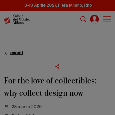
Salta
13-18 Aprile 2027, Fiera Milano, Rho
al
contenuto
principale
eventi
For the love of collectibles:
why collect design now
28 marzo 2026