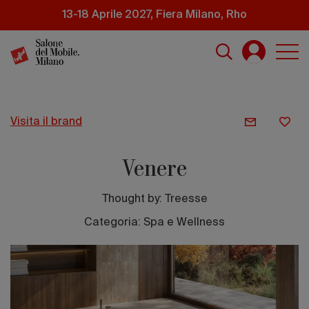
Salta
13-18 Aprile 2027, Fiera Milano, Rho
al
contenuto
principale
visita il brand
Venere
Thought by:
Treesse
Categoria: Spa e Wellness