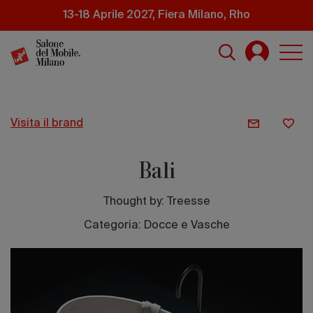
Salta
13-18 Aprile 2027, Fiera Milano, Rho
al
contenuto
principale
visita il brand
Bali
Thought by:
Treesse
Categoria: Docce e Vasche