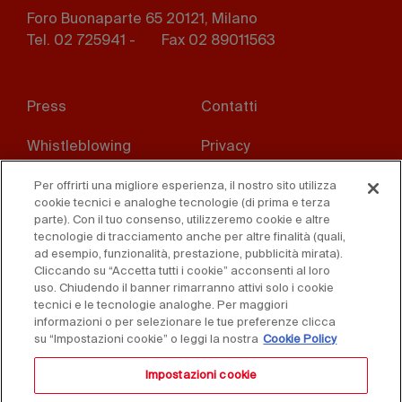
Foro Buonaparte 65 20121, Milano
Tel. 02 725941 -
Fax 02 89011563
Footer
Press
Contatti
menu
Whistleblowing
Privacy
Disclaimer
D. Lgs. 231/01
Per offrirti una migliore esperienza, il nostro sito utilizza
cookie tecnici e analoghe tecnologie (di prima e terza
parte). Con il tuo consenso, utilizzeremo cookie e altre
Cookies
Condizioni di vendita
tecnologie di tracciamento anche per altre finalità (quali,
ad esempio, funzionalità, prestazione, pubblicità mirata).
Dichiarazione di
Cliccando su “Accetta tutti i cookie” acconsenti al loro
accessibilità
uso. Chiudendo il banner rimarranno attivi solo i cookie
tecnici e le tecnologie analoghe. Per maggiori
informazioni o per selezionare le tue preferenze clicca
su “Impostazioni cookie” o leggi la nostra
Cookie Policy
Impostazioni cookie