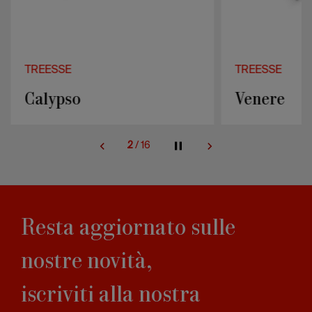
TREESSE
TREESSE
Calypso
Venere
2
/
16
Resta aggiornato sulle
nostre novità,
iscriviti alla nostra