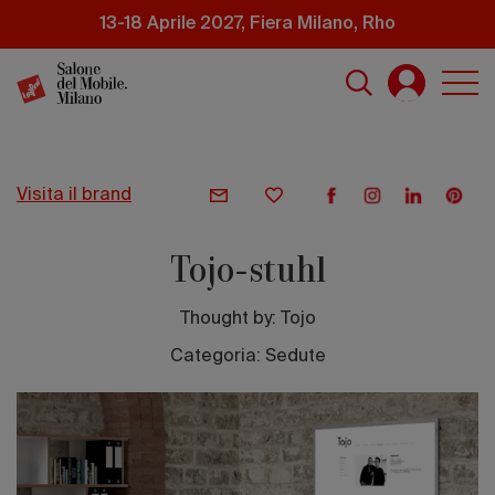
Salta
13-18 Aprile 2027, Fiera Milano, Rho
al
contenuto
principale
visita il brand
Tojo-stuhl
Thought by:
Tojo
Categoria: Sedute