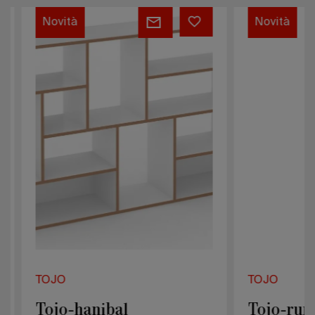
Tojo-
Tojo-
Novità
Novità
hanibal
rund
1100
TOJO
TOJO
Tojo-hanibal
Tojo-rund