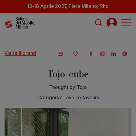
Salta
13-18 Aprile 2027, Fiera Milano, Rho
al
contenuto
principale
visita il brand
Tojo-cube
Thought by:
Tojo
Categoria: Tavoli e tavolini