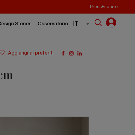
Press
Esporre
IT
Design Stories
Osservatorio
aggiungi ai preferiti
 cm