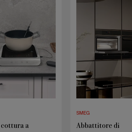
temperatura
ne
Dolce
e
Stil
Novo
SMEG
 cottura a
Abbattitore di