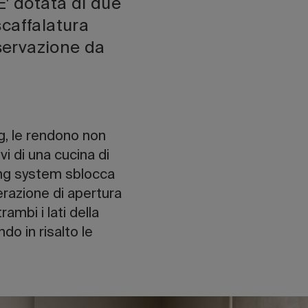
E' dotata di due
caffalatura
nservazione da
g, le rendono non
vi di una cucina di
ning system sblocca
razione di apertura
ambi i lati della
ndo in risalto le