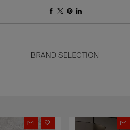
BRAND SELECTION
Abbattitore
di