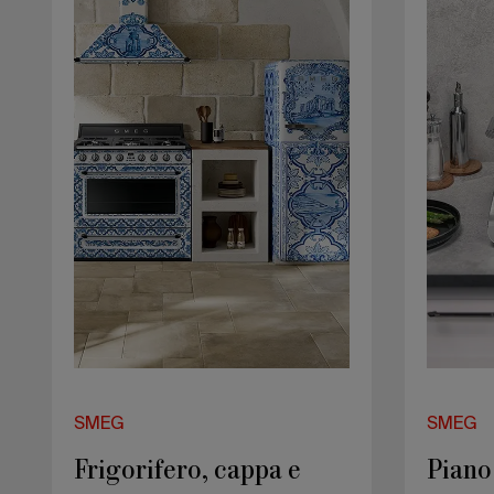
e
a
cucina
induzio
Blu
portatil
Mediterraneo
SMEG
SMEG
Frigorifero, cappa e
Piano