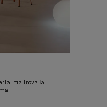
erta, ma trova la
lma.