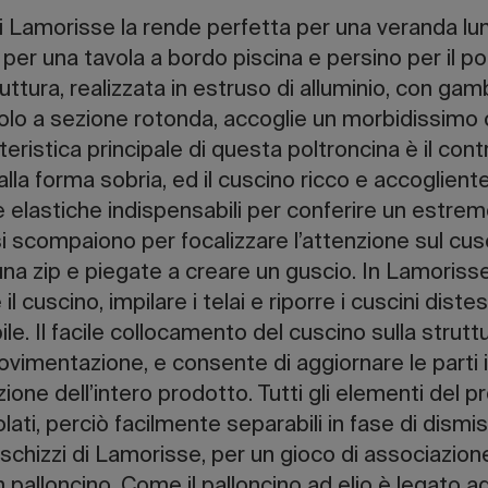
o di Lamorisse la rende perfetta per una veranda l
per una tavola a bordo piscina e persino per il po
uttura, realizzata in estruso di alluminio, con ga
iolo a sezione rotonda, accoglie un morbidissimo
eristica principale di questa poltroncina è il cont
alla forma sobria, ed il cuscino ricco e accoglient
 elastiche indispensabili per conferire un estre
i scompaiono per focalizzare l’attenzione sul c
 una zip e piegate a creare un guscio. In Lamoriss
 cuscino, impilare i telai e riporre i cuscini diste
e. Il facile collocamento del cuscino sulla struttu
ovimentazione, e consente di aggiornare le parti 
uzione dell’intero prodotto. Tutti gli elementi del p
lati, perciò facilmente separabili in fase di dism
chizzi di Lamorisse, per un gioco di associazione 
alloncino. Come il palloncino ad elio è legato ad 