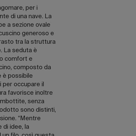
ungomare, per i
nte di una nave. La
mbe a sezione ovale
 cuscino generoso e
rasto tra la struttura
e. La seduta è
mo comfort e
uscino, composto da
e è possibile
si per occupare il
ra favorisce inoltre
imbottite, senza
rodotto sono distinti,
issione. “Mentre
di idee, la
un filo, così questa