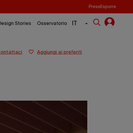
Press
Esporre
IT
Design Stories
Osservatorio
contattaci
aggiungi ai preferiti