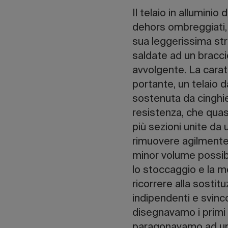
Il telaio in allumini
dehors ombreggiati, 
sua leggerissima str
saldate ad un bracc
avvolgente. La caratt
portante, un telaio d
sostenuta da cinghie
resistenza, che quas
più sezioni unite da
rimuovere agilmente il
minor volume possibil
lo stoccaggio e la m
ricorrere alla sostit
indipendenti e svinco
disegnavamo i primi s
paragonavamo ad un p