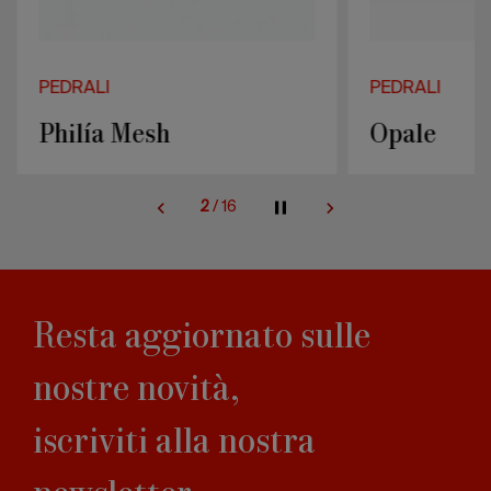
PEDRALI
PEDRALI
Philía Mesh
Opale
2
/
16
Resta aggiornato sulle
nostre novità,
iscriviti alla nostra