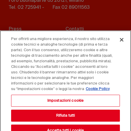
Foro Buonaparte 65 20121, Milano
Tel. 02 725941 -
Fax 02 89011563
Footer
Press
Contatti
menu
Per offrirti una migliore esperienza, il nostro sito utilizza
Whistleblowing
Privacy
cookie tecnici e analoghe tecnologie (di prima e terza
parte). Con il tuo consenso, utilizzeremo cookie e altre
Disclaimer
D. Lgs. 231/01
tecnologie di tracciamento anche per altre finalità (quali,
ad esempio, funzionalità, prestazione, pubblicità mirata).
Cliccando su “Accetta tutti i cookie” acconsenti al loro
Cookies
Condizioni di vendita
uso. Chiudendo il banner rimarranno attivi solo i cookie
tecnici e le tecnologie analoghe. Per maggiori
Dichiarazione di
informazioni o per selezionare le tue preferenze clicca
accessibilità
su “Impostazioni cookie” o leggi la nostra
Cookie Policy
Impostazioni cookie
Rifiuta tutti
Accetta tutti i cookie