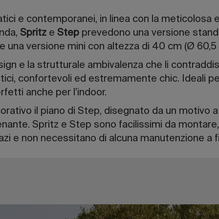
pratici e contemporanei, in linea con la meticolosa
enda,
Spritz
e
Step
prevedono una versione standa
e una versione mini con altezza di 40 cm (Ø 60,5
ign e la strutturale ambivalenza che li contraddis
ici, confortevoli ed estremamente chic. Ideali per
fetti anche per l’indoor.
rativo il piano di Step, disegnato da un motivo a f
nante. Spritz e Step sono facilissimi da monta
 spazi e non necessitano di alcuna manutenzione a 