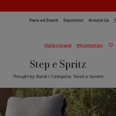
Fiere ed Eventi
Espositori
Around Us
visita il brand
contattaci
Step e Spritz
Thought by:
Nardi
|
Categoria: Tavoli e tavolini