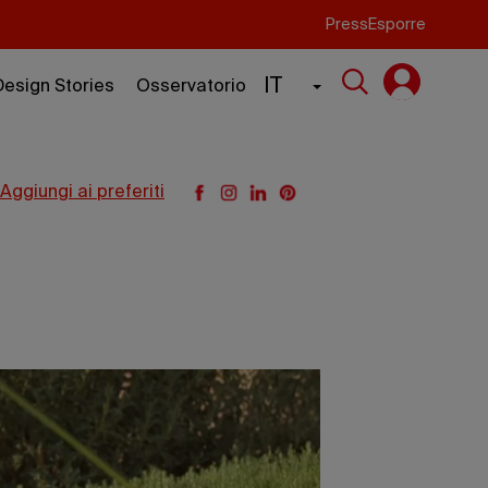
Press
Esporre
IT
Design Stories
Osservatorio
aggiungi ai preferiti