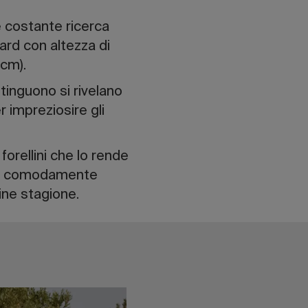
 e costante ricerca
rd con altezza di
 cm).
tinguono si rivelano
 impreziosire gli
orellini che lo rende
re, comodamente
fine stagione.