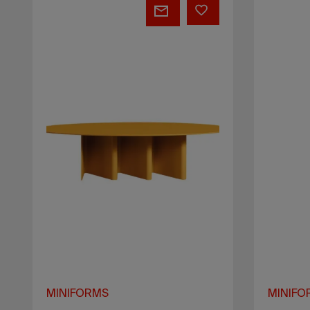
Nami
Iola
bench
Socks
MINIFORMS
MINIFO