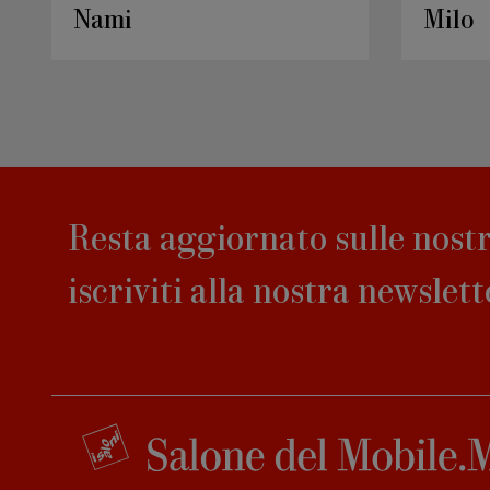
Nami bench
Iola 
Resta aggiornato sulle nostr
iscriviti alla nostra newslett