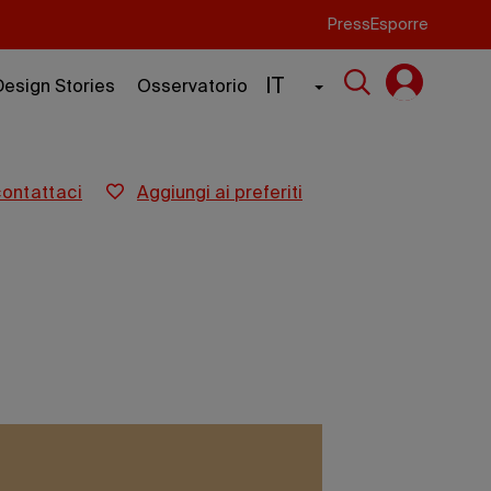
Press
Esporre
IT
Design Stories
Osservatorio
contattaci
aggiungi ai preferiti