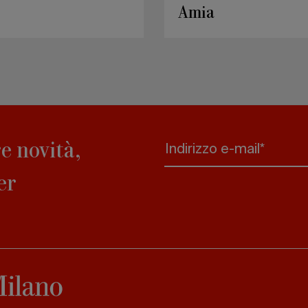
Socks
Striche
e novità,
Indirizzo e-mail*
er