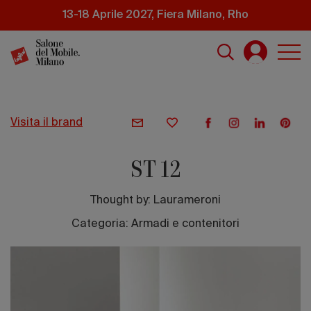
Salta
13-18 Aprile 2027, Fiera Milano, Rho
al
contenuto
principale
visita il brand
ST 12
Thought by:
Laurameroni
Categoria: Armadi e contenitori