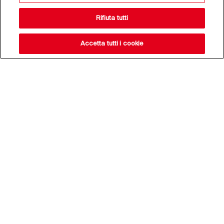
Rifiuta tutti
Accetta tutti i cookie
Resta aggiornato sulle
nostre novità,
iscriviti alla nostra
newsletter
Indirizzo e-mail*