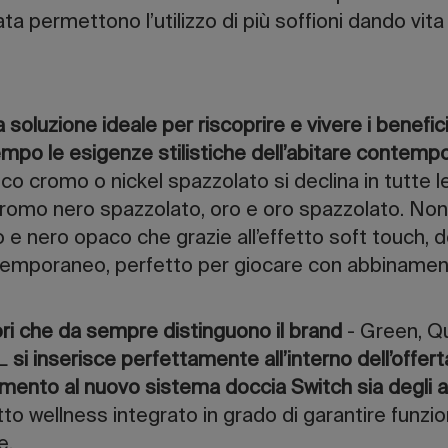
ta permettono l’utilizzo di più soffioni dando vit
soluzione ideale per riscoprire e vivere i benefic
mpo le esigenze stilistiche dell’abitare contem
ico cromo o nickel spazzolato si declina in tutte l
 cromo nero spazzolato, oro e oro spazzolato. No
o e nero opaco che grazie all’effetto soft touch,
poraneo, perfetto per giocare con abbinamenti 
ri che da sempre distinguono il brand
- Green, Qua
LL
si inserisce perfettamente all’interno dell’offer
namento al nuovo sistema doccia Switch sia degli al
tto wellness integrato in grado di garantire funzi
e.