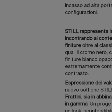
incasso ad alta porta
configurazioni.
STILL rappresenta la 
incontrando al conte
finiture
oltre al class
quali il cromo nero,
finiture bianco opac
estremamente contem
contrasto.
Espressione dei valo
nuovo soffione STI
Frattini, sia in abbi
in gamma
. Un proge
un look inconfondibil