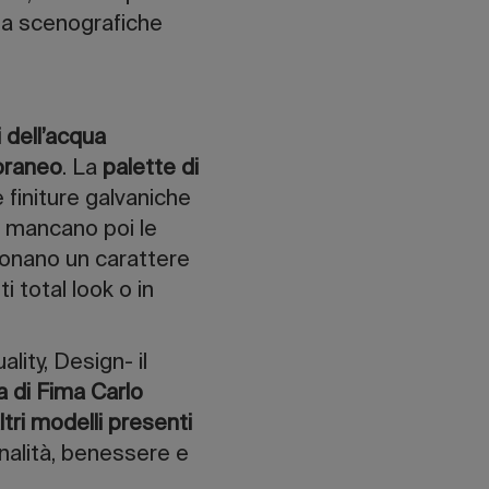
a a scenografiche
i dell’acqua
poraneo
. La
palette di
e finiture galvaniche
n mancano poi le
 donano un carattere
total look o in
lity, Design- il
ta di Fima Carlo
tri modelli presenti
onalità, benessere e