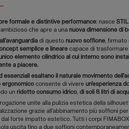
gore formale e distintive performance
: nasce
STIL
o ambizioso che apre a una
nuova dimensione di 
all’avanguardia
di questo
nuovo soffione
, firmato
oncept semplice e lineare
capace di trasformare
unico elemento cilindrico al cui interno sono instal
ente a piacere.
ed essenziali esaltano il naturale movimento dell’
io ergonomico
consente di vivere
un’esperienza d
ndo un
ridotto consumo idrico
,
di soli 8 litri di ac
ogazione unite alla pulizia estetica della silhoue
alizzazione grazie all’abbinamento più soffioni pe
 dal forte impatto estetico. Tutti i corpi FIMAB
ola uscita fino a due soffioni contemporaneamen