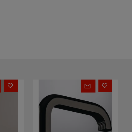
Park
Lane