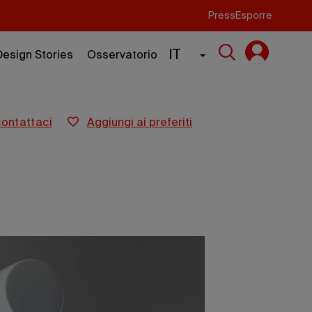
Press
Esporre
IT
Design Stories
Osservatorio
contattaci
aggiungi ai preferiti