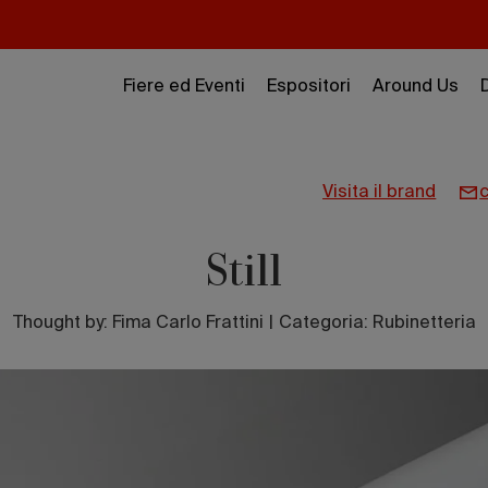
Fiere ed Eventi
Espositori
Around Us
visita il brand
Still
Thought by:
Fima Carlo Frattini
|
Categoria: Rubinetteria