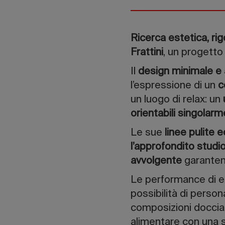
Ricerca estetica, ri
Frattini
, un progett
Il
design minimale e 
l’espressione di un
c
un luogo di relax: un
orientabili singolarm
Le sue
linee pulite 
l’approfondito stud
avvolgente
garante
Le performance di er
possibilità di person
composizioni doccia
alimentare con una s