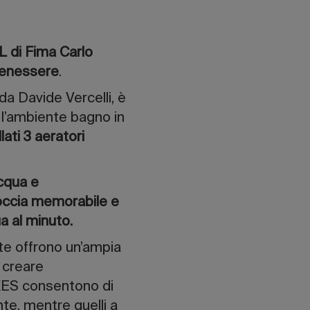
L di Fima Carlo
benessere
.
 da Davide Vercelli, è
 l’ambiente bagno in
lati 3 aeratori
acqua e
occia memorabile e
qua al minuto.
tte offrono un’ampia
r creare
OXES consentono di
te, mentre quelli a