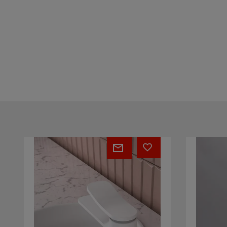
Flo'
Slide