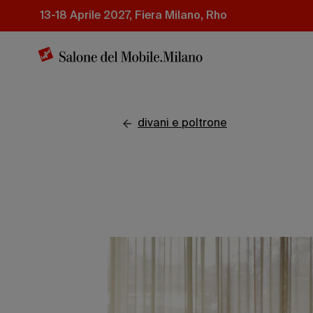
Salta
13-18 Aprile 2027, Fiera Milano, Rho
al
contenuto
principale
divani e poltrone