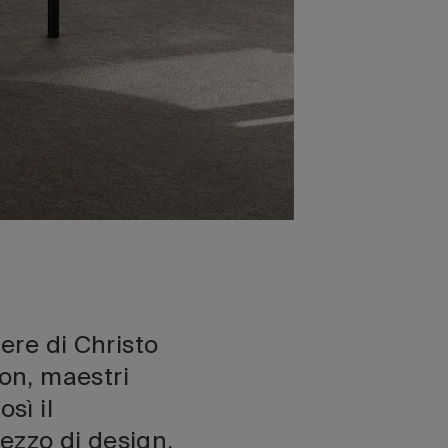
pere di Christo
on, maestri
sì il
ezzo di design.