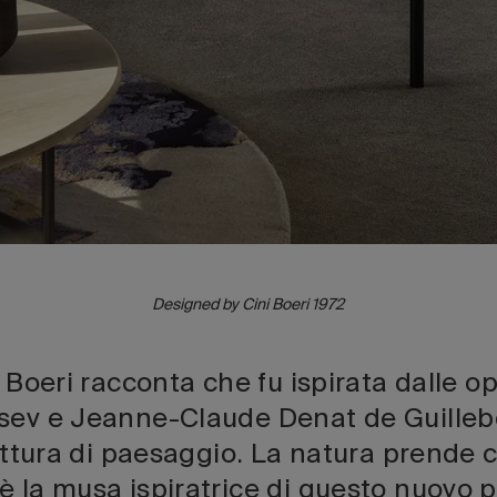
Designed by Cini Boeri 1972
i Boeri racconta che fu ispirata dalle o
sev e Jeanne-Claude Denat de Guilleb
pittura di paesaggio. La natura prende co
 la musa ispiratrice di questo nuovo p