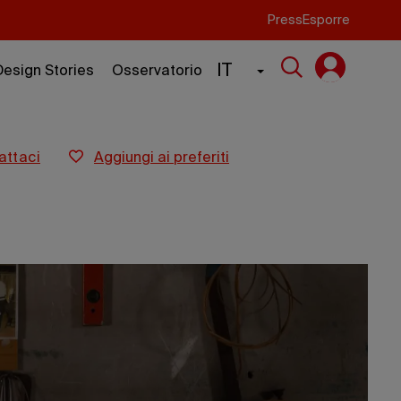
Press
Esporre
IT
Design Stories
Osservatorio
tattaci
aggiungi ai preferiti