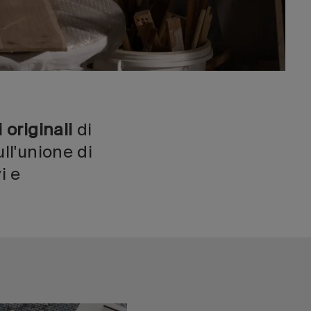
i originali
di
ll'unione di
i e