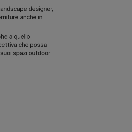
e landscape designer,
forniture anche in
che a quello
 ricettiva che possa
i suoi spazi outdoor