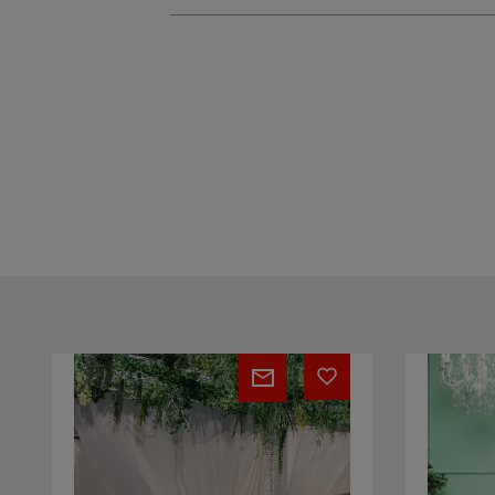
Daybed
Divano
Manhattan
Zante