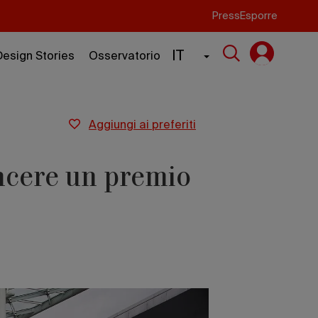
Press
Esporre
IT
Design Stories
Osservatorio
aggiungi ai preferiti
incere un premio