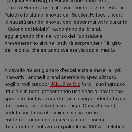
l'Original Bean Bag, la Edison la lampada Petit,
l’amaca Headdemock, il divano modulare per esterni
Paletti e le ultime innovazioni. Spoiler: Fatboy lancerà
la sua più grande innovazione indoor mai vista durante
il Salone del Mobile” raccontano dal brand,
aggiungendo che, nel corso del Fuorisalone,
presenteranno alcune “attività sorprendenti” in giro
per la città, che saranno svelate via social media.
A cavallo tra artigianato d'eccellenza e materiali più
innovativi, anche il brand americano specializzato
negli arredi outdoor
JANUS et Cie
farà il suo ingresso
ufficiale in fiera, presentando una serie di novità che
spaziano dai tavoli cocktail ad un sorprendente tavolo
da biliardo, fino alla chaise lounge Cascata Fixed,
seduta scultorea che unisce la sua forma
contemporanea ad una accurata ergonomia.
Resistente e realizzata in polietilene 100% riciclabile,