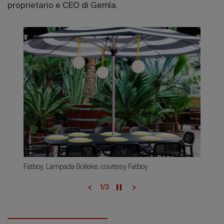
proprietario e CEO di Gemla.
Fatboy, Lampada Bolleke, courtesy Fatboy
1
/
3