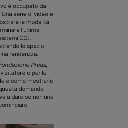
tivo è occupato da
. Una serie di video e
mostrare le modalità
erminare l’ultima
 sistemi CGI.
mostrando lo spazio
hina renderizza.
Fondazione Prada
,
isitatore e per le
tale e come mostrarle
e, questa domanda
ova a dare se non una
cominciare.