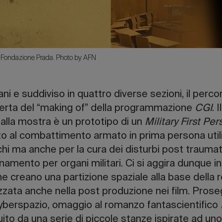
ondazione Prada. Photo by AFN
ani e suddiviso in quattro diverse sezioni, il perc
coperta del “making of” della programmazione
CGI
. 
alla mostra è un prototipo di un
Military First P
o al combattimento armato in prima persona utili
i ma anche per la cura dei disturbi post traumati
namento per organi militari. Ci si aggira dunque i
he creano una partizione spaziale alla base della 
izzata anche nella post produzione nei film. Prose
cyberspazio, omaggio al romanzo fantascientifico
tuito da una serie di piccole stanze ispirate ad uno