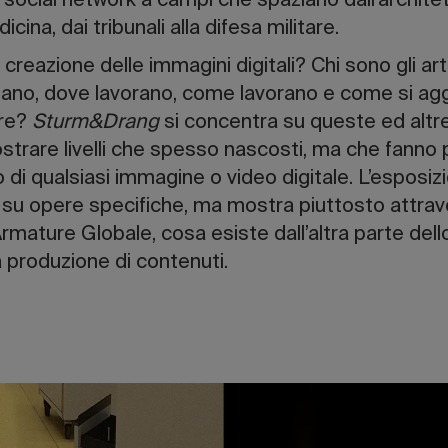
social network a campi che spaziano dall’architett
icina, dai tribunali alla difesa militare.
 creazione delle immagini digitali? Chi sono gli arti
zzano, dove lavorano, come lavorano e come si ag
are?
Sturm&Drang
si concentra su queste ed alt
trare livelli che spesso nascosti, ma che fanno
 di qualsiasi immagine o video digitale. L’esposiz
o su opere specifiche, ma mostra piuttosto attrave
 Armature Globale, cosa esiste dall’altra parte de
a produzione di contenuti.