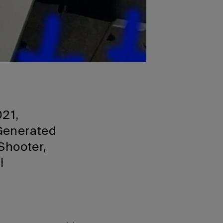
021,
-Generated
 Shooter,
i