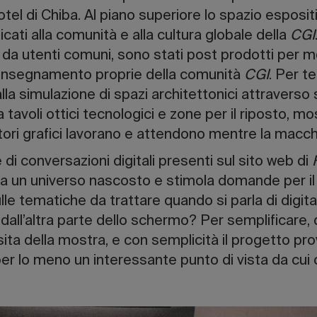
tel di Chiba. Al piano superiore lo spazio esposi
cati alla comunità e alla cultura globale della
CGI
ti da utenti comuni, sono stati post prodotti per 
insegnamento proprie della comunità
CGI
. Per t
lla simulazione di spazi architettonici attraverso
za tavoli ottici tecnologici e zone per il riposto, 
ratori grafici lavorano e attendono mentre la macc
di conversazioni digitali presenti sul sito web di
 un universo nascosto e stimola domande per il v
ulle tematiche da trattare quando si parla di digi
è dall’altra parte dello schermo? Per semplificar
isita della mostra, e con semplicità il progetto pr
er lo meno un interessante punto di vista da cui 