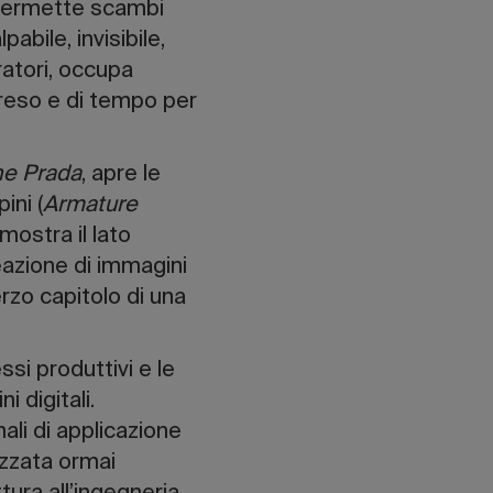
, permette scambi
abile, invisibile,
oratori, occupa
reso e di tempo per
ne Prada
, apre le
ini (
Armature
 mostra il lato
eazione di immagini
rzo capitolo di una
ssi produttivi e le
 digitali.
ali di applicazione
lizzata ormai