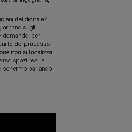
ura all’ingegneria,
giani del digitale?
giornano sugli
re domande, per
 parte del processo
ione non si focalizza
rso spazi reali e
llo schermo parlando