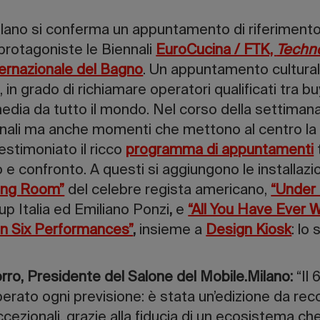
lano si conferma un appuntamento di riferimento 
protagoniste le Biennali
EuroCucina / FTK,
Techn
ernazionale del Bagno
. Un appuntamento culturale
in grado di richiamare operatori qualificati tra buy
media da tutto il mondo. Nel corso della settima
onali ma anche momenti che mettono al centro la 
stimoniato il ricco
programma di appuntamenti
 e confronto. A questi si aggiungono le installazi
king Room”
del celebre regista americano,
“Under 
p Italia ed Emiliano Ponzi
,
e
“All You Have Ever
n Six Performances”
,
insieme a
Design Kiosk
: lo
rro, Presidente del Salone del Mobile.Milano:
“Il
erato ogni previsione: è stata un’edizione da re
eccezionali, grazie alla fiducia di un ecosistema ch