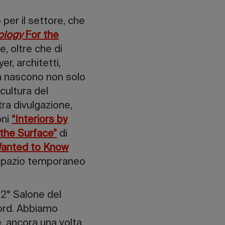
per il settore, che
ology
For the
, oltre che di
er, architetti,
na nascono non solo
cultura del
tra divulgazione,
oni
“Interiors by
the Surface”
di
 Wanted to Know
 spazio temporaneo
 62° Salone del
cord. Abbiamo
e, ancora una volta,