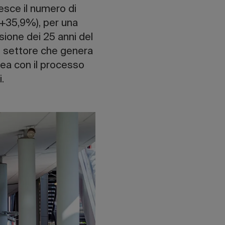
resce il numero di
i (+35,9%), per una
sione dei 25 anni del
un settore che genera
inea con il processo
i.