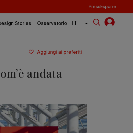
Press
Esporre
IT
Design Stories
Osservatorio
aggiungi ai preferiti
com’è andata