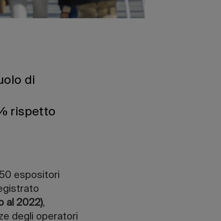
uolo di
% rispetto
950 espositori
egistrato
o al 2022)
,
ze degli operatori