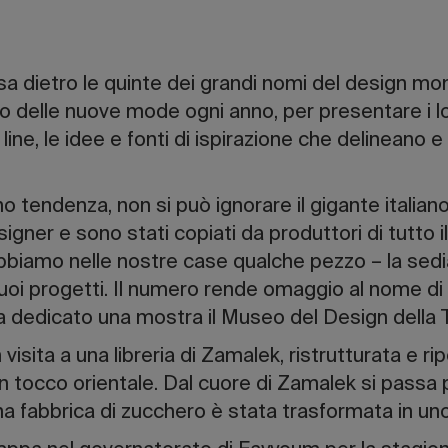
rsa dietro le quinte dei grandi nomi del design mon
 delle nuove mode ogni anno, per presentare i lor
 line, le idee e fonti di ispirazione che delinean
 tendenza, non si può ignorare il gigante italiano 
signer e sono stati copiati da produttori di tutto 
bbiamo nelle nostre case qualche pezzo – la sedi
uoi progetti. Il numero rende omaggio al nome di 
ha dedicato una mostra il Museo del Design della T
n visita a una libreria di Zamalek, ristrutturata e r
un tocco orientale. Dal cuore di Zamalek si passa p
una fabbrica di zucchero è stata trasformata in uno