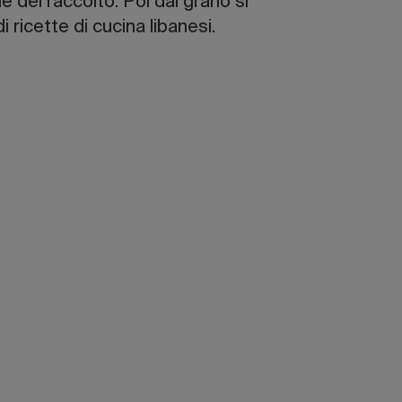
e del raccolto. Poi dal grano si
 ricette di cucina libanesi.