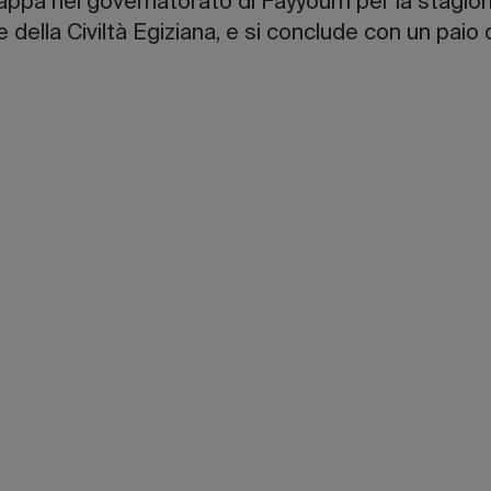
a tappa nel governatorato di Fayyoum per la stagion
lla Civiltà Egiziana, e si conclude con un paio di