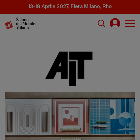
Salta
13-18 Aprile 2027, Fiera Milano, Rho
al
contenuto
principale