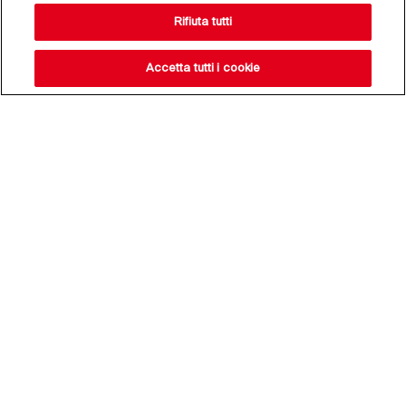
Rifiuta tutti
Accetta tutti i cookie
Resta aggiornato sulle
nostre novità,
iscriviti alla nostra
newsletter
Indirizzo e-mail*