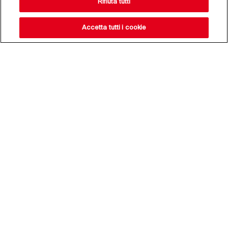
Rifiuta tutti
Accetta tutti i cookie
Resta aggiornato sulle
nostre novità,
iscriviti alla nostra
newsletter
Indirizzo e-mail*