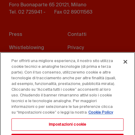
Foro Buonaparte 65 20121, Milano
Tel. 02 725941 -
Fax 02 89011563
Footer
Press
Contatti
menu
Whistleblowing
Privacy
Disclaimer
D. Lgs. 231/01
Per offrirti una migliore esperienza, il nostro sito utilizza
cookie tecnici e analoghe tecnologie (di prima e terza
parte). Con il tuo consenso, utilizzeremo cookie e altre
Cookies
Condizioni di vendita
tecnologie di tracciamento anche per altre finalità (quali,
ad esempio, funzionalità, prestazione, pubblicità mirata).
Dichiarazione di
Cliccando su “Accetta tutti i cookie” acconsenti al loro
accessibilità
uso. Chiudendo il banner rimarranno attivi solo i cookie
tecnici e le tecnologie analoghe. Per maggiori
informazioni o per selezionare le tue preferenze clicca
su “Impostazioni cookie” o leggi la nostra
Cookie Policy
Impostazioni cookie