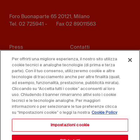
Foro Buonaparte 65 20121, Milano
Tel. 02 725941 -
Fax 02 89011563
Footer
Press
Contatti
menu
Per offrirti una migliore esperienza, il nostro sito utilizza
Whistleblowing
Privacy
cookie tecnici e analoghe tecnologie (di prima e terza
parte). Con il tuo consenso, utilizzeremo cookie e altre
Disclaimer
D. Lgs. 231/01
tecnologie di tracciamento anche per altre finalità (quali,
ad esempio, funzionalità, prestazione, pubblicità mirata).
Cookies
Condizioni di vendita
Cliccando su “Accetta tutti i cookie” acconsenti al loro
uso. Chiudendo il banner rimarranno attivi solo i cookie
tecnici e le tecnologie analoghe. Per maggiori
Dichiarazione di
informazioni o per selezionare le tue preferenze clicca
accessibilità
su “Impostazioni cookie” o leggi la nostra
Cookie Policy
Impostazioni cookie