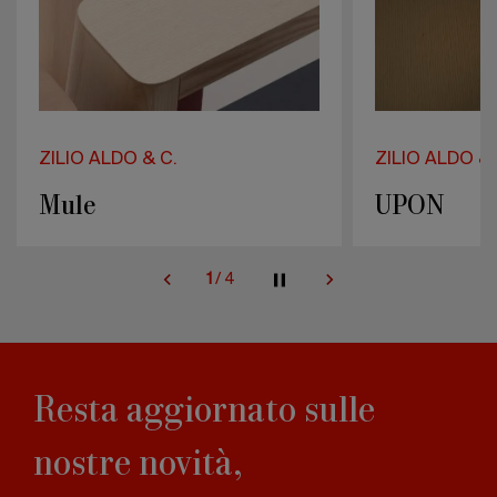
ZILIO ALDO & C.
ZILIO ALDO &
UPON
BACCHE
2
/
4
Resta aggiornato sulle
nostre novità,