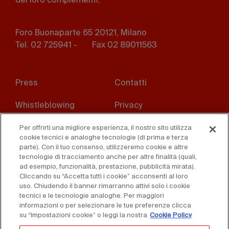
dei loro complementi.
Foro Buonaparte 65 20121, Milano
Tel. 02 725941 -
Fax 02 89011563
Footer
Press
Contatti
menu
Whistleblowing
Privacy
Disclaimer
D. Lgs. 231/01
Per offrirti una migliore esperienza, il nostro sito utilizza
cookie tecnici e analoghe tecnologie (di prima e terza
parte). Con il tuo consenso, utilizzeremo cookie e altre
Cookies
Condizioni di vendita
tecnologie di tracciamento anche per altre finalità (quali,
ad esempio, funzionalità, prestazione, pubblicità mirata).
Dichiarazione di
Cliccando su “Accetta tutti i cookie” acconsenti al loro
accessibilità
uso. Chiudendo il banner rimarranno attivi solo i cookie
tecnici e le tecnologie analoghe. Per maggiori
informazioni o per selezionare le tue preferenze clicca
su “Impostazioni cookie” o leggi la nostra
Cookie Policy