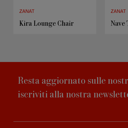
ZANAT
ZANAT
The Pliva bowls set
Tara 
Resta aggiornato sulle nostr
iscriviti alla nostra newslett