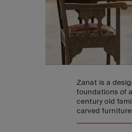
Zanat is a desi
foundations of 
century old fam
carved furnitur