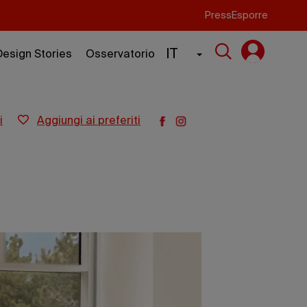
Press
Esporre
IT
Design Stories
Osservatorio
i
aggiungi ai preferiti