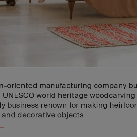
gn-oriented manufacturing company bui
a UNESCO world heritage woodcarving 
ily business renown for making heirloo
e and decorative objects