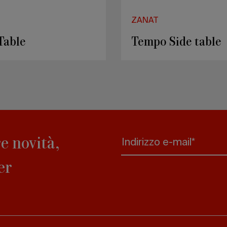
ZANAT
shelf with cabinet
Mostar stool
e novità,
Indirizzo e-mail*
er