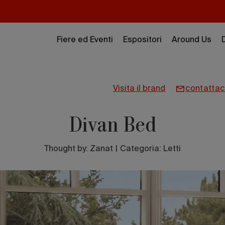
Fiere ed Eventi
Espositori
Around Us
visita il brand
contattac
Divan Bed
Thought by:
Zanat
|
Categoria: Letti