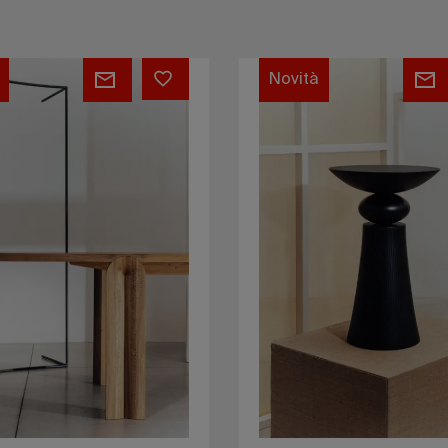
Mostar
stool