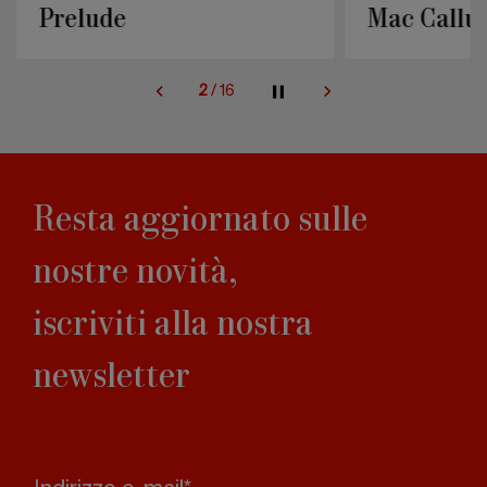
Mac Callum
Rift
3
/
16
Resta aggiornato sulle
nostre novità,
iscriviti alla nostra
newsletter