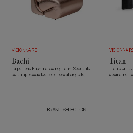
VISIONNAIRE
VISIONNAIR
Bachi
Titan
La poltrona Bachi nasce negli anni Sessanta
Titan è un ta
da un approccio ludico e libero al progetto,
abbinamento 
caratteristico della stagione più sperimentale
autonomo. Il
del design italiano.
e venato, po
BRAND SELECTION