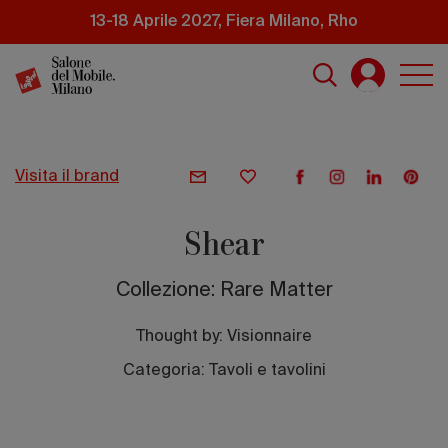
Salta
13-18 Aprile 2027, Fiera Milano, Rho
al
contenuto
principale
visita il brand
Shear
Collezione: Rare Matter
Thought by:
Visionnaire
Categoria: Tavoli e tavolini