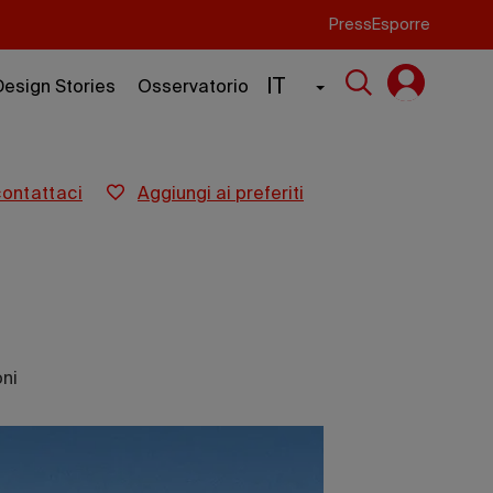
Press
Esporre
IT
Design Stories
Osservatorio
contattaci
aggiungi ai preferiti
ni