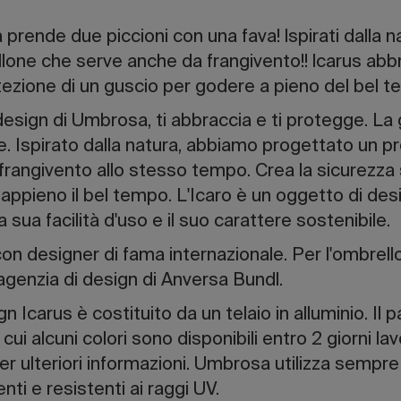
prende due piccioni con una fava! lspirati dalla 
lone che serve anche da frangivento!! lcarus abb
ezione di un guscio per godere a pieno del bel te
 design di Umbrosa, ti abbraccia e ti protegge. La 
. Ispirato dalla natura, abbiamo progettato un p
rangivento allo stesso tempo. Crea la sicurezza s
appieno il bel tempo. L'Icaro è un oggetto di des
a sua facilità d'uso e il suo carattere sostenibile.
n designer di fama internazionale. Per l'ombrell
genzia di design di Anversa Bundl.
n Icarus è costituito da un telaio in alluminio. Il 
i cui alcuni colori sono disponibili entro 2 giorni lav
er ulteriori informazioni. Umbrosa utilizza sempre
enti e resistenti ai raggi UV.