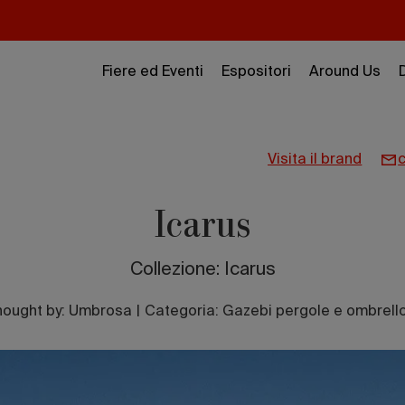
Fiere ed Eventi
Espositori
Around Us
visita il brand
Icarus
Collezione: Icarus
hought by:
Umbrosa
|
Categoria: Gazebi pergole e ombrello