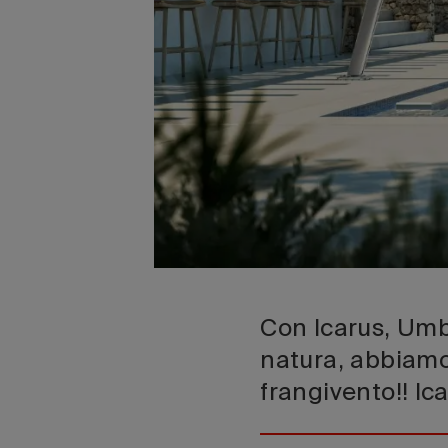
Con lcarus, Umbr
natura, abbiam
frangivento!! l