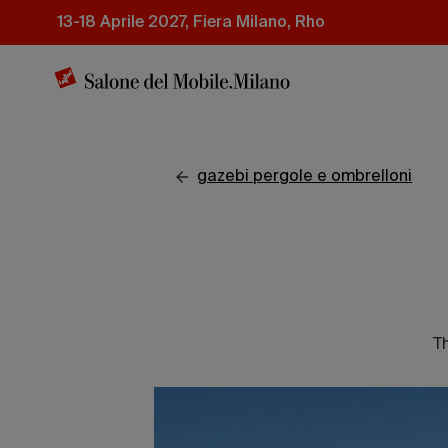
Salta
13-18 Aprile 2027, Fiera Milano, Rho
al
contenuto
principale
gazebi pergole e ombrelloni
T