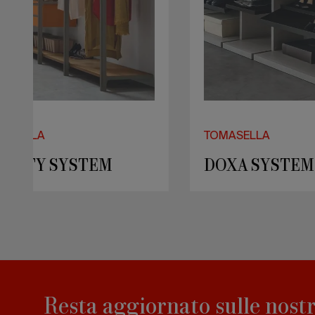
TOMASELLA
TOMAS
PRATICO SYSTEM
DAN
Resta aggiornato sulle nostr