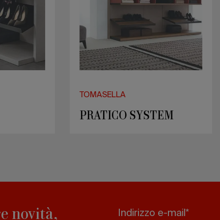
ELLA
TOMASELLA
DY
KEN
e novità,
Indirizzo e-mail*