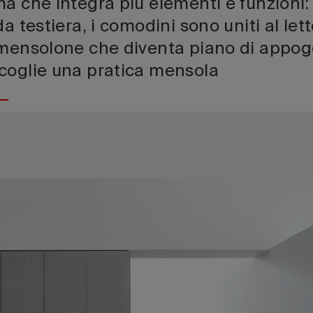
a che integra più elementi e funzioni: 
a testiera, i comodini sono uniti al let
 mensolone che diventa piano di appog
coglie una pratica mensola