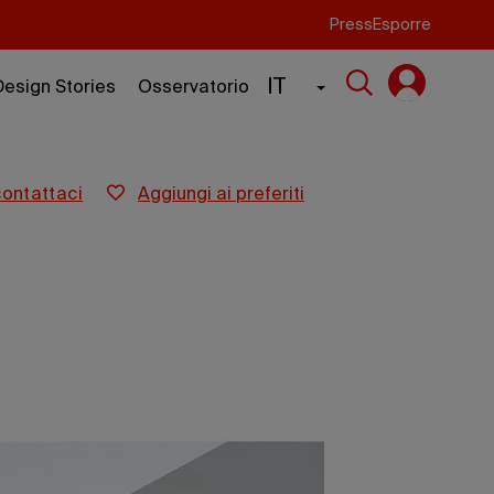
Press
Esporre
IT
Design Stories
Osservatorio
contattaci
aggiungi ai preferiti