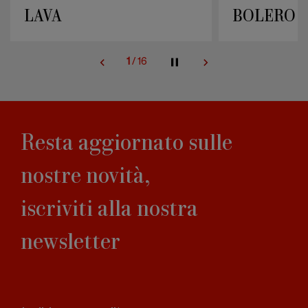
LAVA
BOLERO 9
1
/
16
Resta aggiornato sulle
nostre novità,
iscriviti alla nostra
newsletter