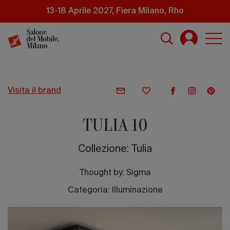
Salta
13-18 Aprile 2027, Fiera Milano, Rho
al
contenuto
principale
visita il brand
TULIA 10
Collezione: Tulia
Thought by:
Sigma
Categoria: Illuminazione