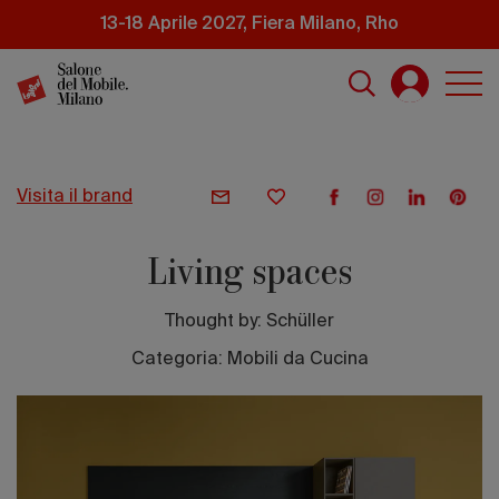
Salta
13-18 Aprile 2027, Fiera Milano, Rho
al
contenuto
principale
visita il brand
Living spaces
Thought by:
Schüller
Categoria: Mobili da Cucina