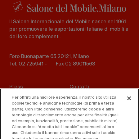
Il Salone Internazionale del Mobile nasce nel 1961
per promuovere le esportazioni italiane di mobili e
dei loro complementi.
Foro Buonaparte 65 20121, Milano
Tel. 02 725941 -
Fax 02 89011563
Footer
Press
Contatti
menu
Per offrirti una migliore esperienza, il nostro sito utilizza
Whistleblowing
Privacy
cookie tecnici e analoghe tecnologie (di prima e terza
parte). Con il tuo consenso, utilizzeremo cookie e altre
Disclaimer
D. Lgs. 231/01
tecnologie di tracciamento anche per altre finalità (quali,
ad esempio, funzionalità, prestazione, pubblicità mirata).
Cliccando su “Accetta tutti i cookie” acconsenti al loro
Cookies
Condizioni di vendita
uso. Chiudendo il banner rimarranno attivi solo i cookie
tecnici e le tecnologie analoghe. Per maggiori