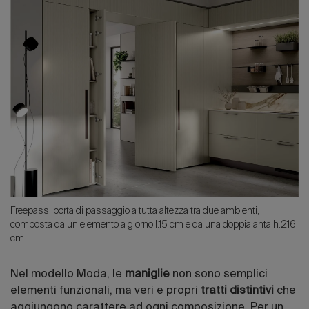
Freepass, porta di passaggio a tutta altezza tra due ambienti,
composta da un elemento a giorno l.15 cm e da una doppia anta h.216
cm.
Nel modello Moda, le
maniglie
non sono semplici
elementi funzionali, ma veri e propri
tratti distintivi
che
aggiungono carattere ad ogni composizione. Per un