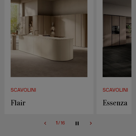
SCAVOLINI
SCAVOLINI
Essenza
Laundry S
2
/
16