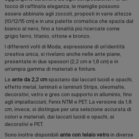
tocco di raffinata eleganza, le maniglie possono
essere abbinate agli zoccoli, proposti in varie altezze
(10/12/15 cm) e in una palette cromatica che spazia dal
bianco al nero, fino a tonalità più ricercate come
grigio ferro, titanio, ottone e bronzo.
I differenti volti di Moda, espressione di un’identità
creativa unica, si rivelano anche nelle ante piane,
presentate in due spessori (2,2 cm e 1,8 cm) e in
un’ampia gamma di materiali e finiture.
Le
ante da 2,2 cm
spaziano dai laccati lucidi e opachi,
effetto metal, laminati e laminati Strips, oleomalte,
decorativi, vetro e gres con supporto in alluminio, fino
agli impiallacciati, Fenix NTM e PET. La versione da 1,8
cm, invece, si distingue per una selezione accurata di
colori e materiali, dai laccati lucidi e opachi, ai
decorativi e PET.
Sono inoltre disponibili
ante con telaio vetro
in diverse